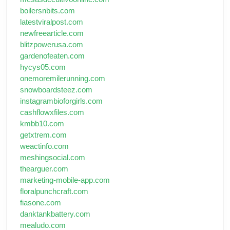
boilersnbits.com
latestviralpost.com
newfreearticle.com
blitzpowerusa.com
gardenofeaten.com
hycys05.com
onemoremilerunning.com
snowboardsteez.com
instagrambioforgirls.com
cashflowxfiles.com
kmbb10.com
getxtrem.com
weactinfo.com
meshingsocial.com
thearguer.com
marketing-mobile-app.com
floralpunchcraft.com
fiasone.com
danktankbattery.com
mealudo.com