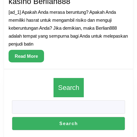
Lepaskan
kasino Berlian888
penjudi
[ad_1] Apakah Anda merasa beruntung? Apakah Anda
batin
memiliki hasrat untuk mengambil risiko dan menguji
Anda
keberuntungan Anda? Jika demikian, maka Berlian888
adalah tempat yang sempurna bagi Anda untuk melepaskan
dengan
penjudi batin
berbagai
permainan
Read
Read More
More
kasino
Berlian888
Search
Search