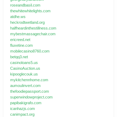
roseandbasil.com
thewhitewhitelights.com
atdhe.ws
heckrodtwetland.org
halfheardinthestillness.com
mybestmassagechair.com
ericreed.net
fluxetine.com
mobilecasino8760.com
betqq3.net
casinoloans5.us
CasinoAuction.us
kipooglecouk.us
mykitchennhome.com
aumoulinvert.com
thefoodiepassport.com
superwindowproject.com
papibakigrafo.com
icanhazjs.com
canimpact.org