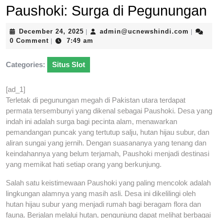
Paushoki: Surga di Pegunungan
December
admin@
December 24, 2025
admin@ucnewshindi.com
|
|
24,
0 Comment
7:49 am
|
2025
Categories:
Situs Slot
[ad_1]
Terletak di pegunungan megah di Pakistan utara terdapat
permata tersembunyi yang dikenal sebagai Paushoki. Desa yang
indah ini adalah surga bagi pecinta alam, menawarkan
pemandangan puncak yang tertutup salju, hutan hijau subur, dan
aliran sungai yang jernih. Dengan suasananya yang tenang dan
keindahannya yang belum terjamah, Paushoki menjadi destinasi
yang memikat hati setiap orang yang berkunjung.
Salah satu keistimewaan Paushoki yang paling mencolok adalah
lingkungan alamnya yang masih asli. Desa ini dikelilingi oleh
hutan hijau subur yang menjadi rumah bagi beragam flora dan
fauna. Berjalan melalui hutan, pengunjung dapat melihat berbagai