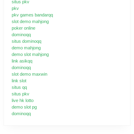
situs pkv
pkv
pkv games bandarqq
slot demo mahjong
poker online
dominoqq
situs dominoqq
demo mahjong
demo slot mahjong
link asikqq
dominoqq
slot demo maxwin
link slot
situs qq
situs pkv
live hk lotto
demo slot pg
dominoqq