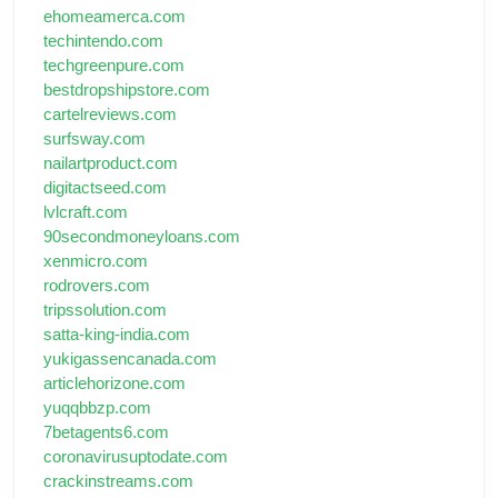
ehomeamerca.com
techintendo.com
techgreenpure.com
bestdropshipstore.com
cartelreviews.com
surfsway.com
nailartproduct.com
digitactseed.com
lvlcraft.com
90secondmoneyloans.com
xenmicro.com
rodrovers.com
tripssolution.com
satta-king-india.com
yukigassencanada.com
articlehorizone.com
yuqqbbzp.com
7betagents6.com
coronavirusuptodate.com
crackinstreams.com