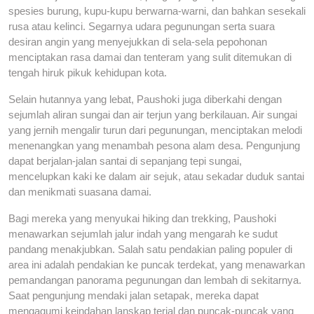
spesies burung, kupu-kupu berwarna-warni, dan bahkan sesekali
rusa atau kelinci. Segarnya udara pegunungan serta suara
desiran angin yang menyejukkan di sela-sela pepohonan
menciptakan rasa damai dan tenteram yang sulit ditemukan di
tengah hiruk pikuk kehidupan kota.
Selain hutannya yang lebat, Paushoki juga diberkahi dengan
sejumlah aliran sungai dan air terjun yang berkilauan. Air sungai
yang jernih mengalir turun dari pegunungan, menciptakan melodi
menenangkan yang menambah pesona alam desa. Pengunjung
dapat berjalan-jalan santai di sepanjang tepi sungai,
mencelupkan kaki ke dalam air sejuk, atau sekadar duduk santai
dan menikmati suasana damai.
Bagi mereka yang menyukai hiking dan trekking, Paushoki
menawarkan sejumlah jalur indah yang mengarah ke sudut
pandang menakjubkan. Salah satu pendakian paling populer di
area ini adalah pendakian ke puncak terdekat, yang menawarkan
pemandangan panorama pegunungan dan lembah di sekitarnya.
Saat pengunjung mendaki jalan setapak, mereka dapat
mengagumi keindahan lanskap terjal dan puncak-puncak yang