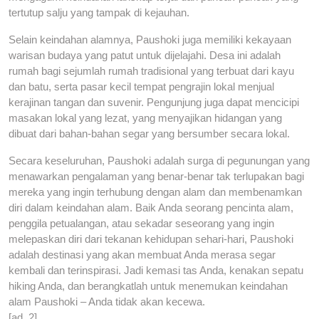
tertutup salju yang tampak di kejauhan.
Selain keindahan alamnya, Paushoki juga memiliki kekayaan
warisan budaya yang patut untuk dijelajahi. Desa ini adalah
rumah bagi sejumlah rumah tradisional yang terbuat dari kayu
dan batu, serta pasar kecil tempat pengrajin lokal menjual
kerajinan tangan dan suvenir. Pengunjung juga dapat mencicipi
masakan lokal yang lezat, yang menyajikan hidangan yang
dibuat dari bahan-bahan segar yang bersumber secara lokal.
Secara keseluruhan, Paushoki adalah surga di pegunungan yang
menawarkan pengalaman yang benar-benar tak terlupakan bagi
mereka yang ingin terhubung dengan alam dan membenamkan
diri dalam keindahan alam. Baik Anda seorang pencinta alam,
penggila petualangan, atau sekadar seseorang yang ingin
melepaskan diri dari tekanan kehidupan sehari-hari, Paushoki
adalah destinasi yang akan membuat Anda merasa segar
kembali dan terinspirasi. Jadi kemasi tas Anda, kenakan sepatu
hiking Anda, dan berangkatlah untuk menemukan keindahan
alam Paushoki – Anda tidak akan kecewa.
[ad_2]