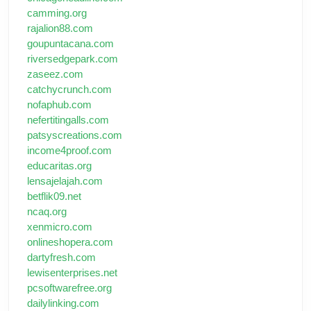
camming.org
rajalion88.com
goupuntacana.com
riversedgepark.com
zaseez.com
catchycrunch.com
nofaphub.com
nefertitingalls.com
patsyscreations.com
income4proof.com
educaritas.org
lensajelajah.com
betflik09.net
ncaq.org
xenmicro.com
onlineshopera.com
dartyfresh.com
lewisenterprises.net
pcsoftwarefree.org
dailylinking.com