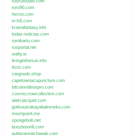
rush3studio.com
roro90.com
herzio.com
in-hi5.com
krainafantasy.info
todas-noticias.com
senikartu.com
rusportal.net
watty.io
livinginthesun.info
itsriz.com
cargoods.shop
capetownacupuncture.com
bitcoinvideospro.com
cosmiccrowcollective.com
alain-jacquet.com
gotisouizakayabakeneko.com
meshpoint.me
spongebob.net
busyboxintl.com
auttayanratchapak.com