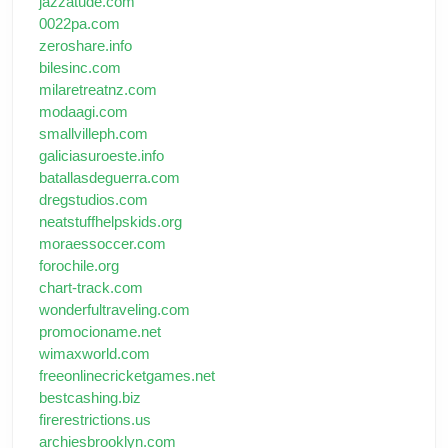
jazzatude.com
0022pa.com
zeroshare.info
bilesinc.com
milaretreatnz.com
modaagi.com
smallvilleph.com
galiciasuroeste.info
batallasdeguerra.com
dregstudios.com
neatstuffhelpskids.org
moraessoccer.com
forochile.org
chart-track.com
wonderfultraveling.com
promocioname.net
wimaxworld.com
freeonlinecricketgames.net
bestcashing.biz
firerestrictions.us
archiesbrooklyn.com