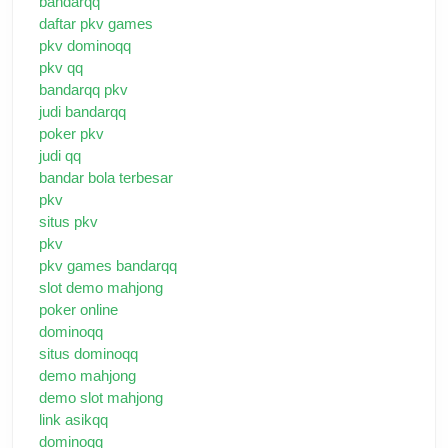
bandarqq
daftar pkv games
pkv dominoqq
pkv qq
bandarqq pkv
judi bandarqq
poker pkv
judi qq
bandar bola terbesar
pkv
situs pkv
pkv
pkv games bandarqq
slot demo mahjong
poker online
dominoqq
situs dominoqq
demo mahjong
demo slot mahjong
link asikqq
dominoqq