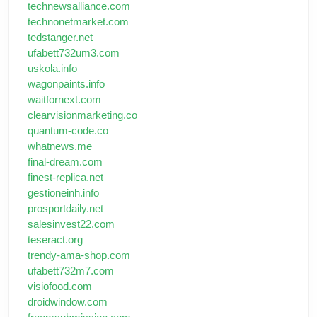
technewsalliance.com
technonetmarket.com
tedstanger.net
ufabett732um3.com
uskola.info
wagonpaints.info
waitfornext.com
clearvisionmarketing.co
quantum-code.co
whatnews.me
final-dream.com
finest-replica.net
gestioneinh.info
prosportdaily.net
salesinvest22.com
teseract.org
trendy-ama-shop.com
ufabett732m7.com
visiofood.com
droidwindow.com