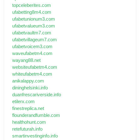
topceleberites.com
ufabetting8m4.com
ufabetunionum3.com
ufabetvalueum3.com
ufabetvaultm7.com
ufabetvillageum7.com
ufabetvoicem3.com
waveufabetm4.com
wayang88.net
websiteufabetm4.com
whiteufabetm4.com
anikalappy.com
dininghelsinki.info
duanfrescariverside.info
etilerx.com
finestreplica.net
flounderandfumble.com
healthohunt.com
retefuturah.info
smartinvestinginfo.info