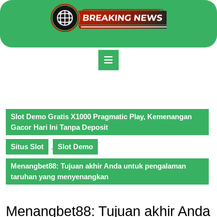
Skip
to
content
Skip
to
Open
content
Button
Slot Demo Gratis X1000 Pragmatic Play, Kemenangan
Gacor Hari Ini Tanpa Deposit
Situs Slot
,
Slot Demo
Menangbet88: Tujuan akhir Anda untuk pengalaman
taruhan yang menyenangkan
Menangbet88: Tujuan akhir Anda