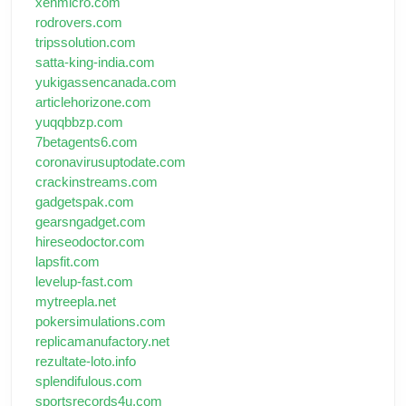
xenmicro.com
rodrovers.com
tripssolution.com
satta-king-india.com
yukigassencanada.com
articlehorizone.com
yuqqbbzp.com
7betagents6.com
coronavirusuptodate.com
crackinstreams.com
gadgetspak.com
gearsngadget.com
hireseodoctor.com
lapsfit.com
levelup-fast.com
mytreepla.net
pokersimulations.com
replicamanufactory.net
rezultate-loto.info
splendifulous.com
sportsrecords4u.com