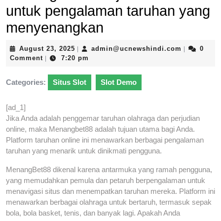
untuk pengalaman taruhan yang
menyenangkan
August
admin@ucn
August 23, 2025
admin@ucnewshindi.com
0
|
|
23,
Comment
7:20 pm
|
2025
Categories:
Situs Slot
Slot Demo
[ad_1]
Jika Anda adalah penggemar taruhan olahraga dan perjudian
online, maka Menangbet88 adalah tujuan utama bagi Anda.
Platform taruhan online ini menawarkan berbagai pengalaman
taruhan yang menarik untuk dinikmati pengguna.
MenangBet88 dikenal karena antarmuka yang ramah pengguna,
yang memudahkan pemula dan petaruh berpengalaman untuk
menavigasi situs dan menempatkan taruhan mereka. Platform ini
menawarkan berbagai olahraga untuk bertaruh, termasuk sepak
bola, bola basket, tenis, dan banyak lagi. Apakah Anda