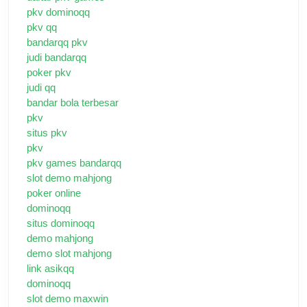
pkv dominoqq
pkv qq
bandarqq pkv
judi bandarqq
poker pkv
judi qq
bandar bola terbesar
pkv
situs pkv
pkv
pkv games bandarqq
slot demo mahjong
poker online
dominoqq
situs dominoqq
demo mahjong
demo slot mahjong
link asikqq
dominoqq
slot demo maxwin