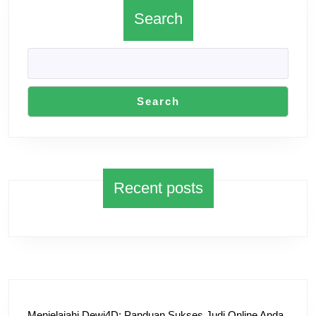
Online
Search
Search
Recent posts
Menjelajahi Dewi4D: Panduan Sukses Judi Online Anda