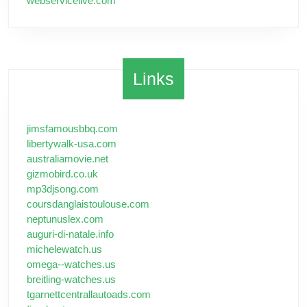
webservicelive.com
Links
jimsfamousbbq.com
libertywalk-usa.com
australiamovie.net
gizmobird.co.uk
mp3djsong.com
coursdanglaistoulouse.com
neptunuslex.com
auguri-di-natale.info
michelewatch.us
omega--watches.us
breitling-watches.us
tgarnettcentrallautoads.com