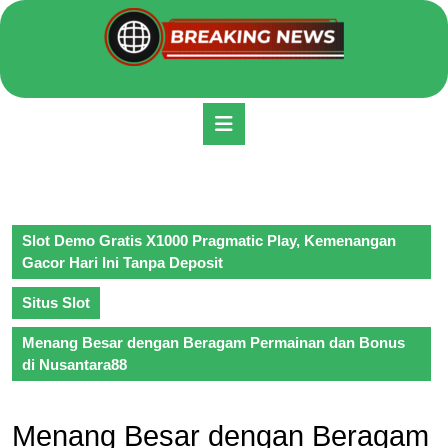
Skip
to
content
Skip
to
Open
content
Button
Slot Demo Gratis X1000 Pragmatic Play, Kemenangan
Gacor Hari Ini Tanpa Deposit
Situs Slot
Menang Besar dengan Beragam Permainan dan Bonus
di Nusantara88
Menang Besar dengan Beragam