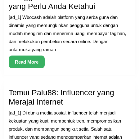
Panduan
yang Perlu Anda Ketahui
Utama
[ad_1] Wbocash adalah platform yang serba guna dan
untuk
dinamis yang memungkinkan pengguna untuk dengan
Menggunak
mudah mengirim dan menerima uang, membayar tagihan,
dan melakukan pembelian secara online. Dengan
Wbocash:
antarmuka yang ramah
Semua
yang
Read
Read More
More
Perlu
Anda
Ketahui
Temui Palu88: Influencer yang
Temui
Merajai Internet
Palu88:
[ad_1] Di dunia media sosial, influencer telah menjadi
Influencer
kekuatan yang kuat, membentuk tren, mempromosikan
yang
produk, dan membangun pengikut setia. Salah satu
influencer yang sedang menggemparkan internet adalah
Merajai