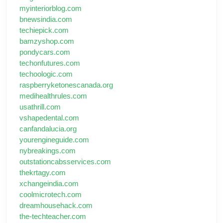
myinteriorblog.com
bnewsindia.com
techiepick.com
bamzyshop.com
pondycars.com
techonfutures.com
techoologic.com
raspberryketonescanada.org
medihealthrules.com
usathrill.com
vshapedental.com
canfandalucia.org
yourengineguide.com
nybreakings.com
outstationcabsservices.com
thekrtagy.com
xchangeindia.com
coolmicrotech.com
dreamhousehack.com
the-techteacher.com