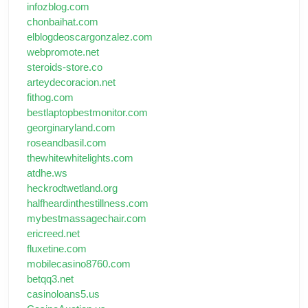
infozblog.com
chonbaihat.com
elblogdeoscargonzalez.com
webpromote.net
steroids-store.co
arteydecoracion.net
fithog.com
bestlaptopbestmonitor.com
georginaryland.com
roseandbasil.com
thewhitewhitelights.com
atdhe.ws
heckrodtwetland.org
halfheardinthestillness.com
mybestmassagechair.com
ericreed.net
fluxetine.com
mobilecasino8760.com
betqq3.net
casinoloans5.us