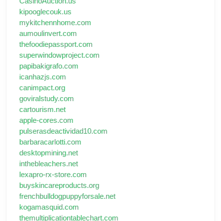
CasinoAuction.us
kipooglecouk.us
mykitchennhome.com
aumoulinvert.com
thefoodiepassport.com
superwindowproject.com
papibakigrafo.com
icanhazjs.com
canimpact.org
goviralstudy.com
cartourism.net
apple-cores.com
pulserasdeactividad10.com
barbaracarlotti.com
desktopmining.net
inthebleachers.net
lexapro-rx-store.com
buyskincareproducts.org
frenchbulldogpuppyforsale.net
kogamasquid.com
themultiplicationtablechart.com