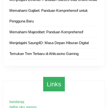
Memahami Gajibet: Panduan Komprehensif untuk
Pengguna Baru
Memahami Majestibet: Panduan Komprehensif
Menjelajahi Saung4D: Masa Depan Hiburan Digital
Temukan Tren Terbaru di Ahlicasino Gaming
Links
bandarqq
daftar pkv games