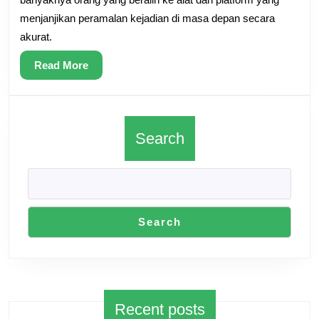
Mentarijitu
menjanjikan peramalan kejadian di masa depan secara
Merevolusi
akurat.
Industri
Prediksi
Read
Read More
More
Search
Search
Recent posts