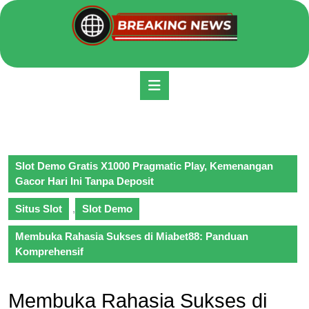
Skip
to
content
Skip
to
Open
content
Button
Slot Demo Gratis X1000 Pragmatic Play, Kemenangan
Gacor Hari Ini Tanpa Deposit
Situs Slot
,
Slot Demo
Membuka Rahasia Sukses di Miabet88: Panduan
Komprehensif
Membuka Rahasia Sukses di