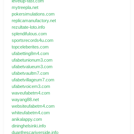
levelup-fast.com
mytreepla.net
pokersimulations.com
replicamanufactory.net
rezultate-loto.info
splendifulous.com
sportsrecords4u.com
topceleberites.com
ufabetting8m4.com
ufabetunionum3.com
ufabetvalueum3.com
ufabetvaultm7.com
ufabetvillageum7.com
ufabetvoicem3.com
waveufabetm4.com
wayang88.net
websiteufabetm4.com
whiteufabetm4.com
anikalappy.com
dininghelsinki.info
duanfrescariverside.info