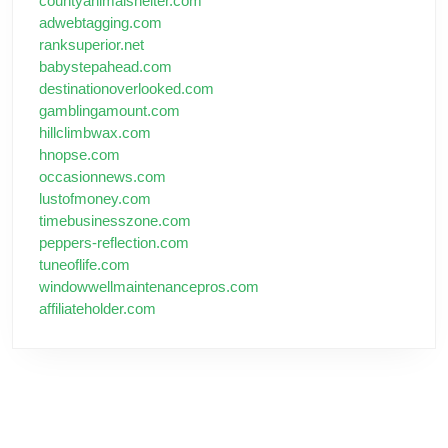
countyanimalshelter.com
adwebtagging.com
ranksuperior.net
babystepahead.com
destinationoverlooked.com
gamblingamount.com
hillclimbwax.com
hnopse.com
occasionnews.com
lustofmoney.com
timebusinesszone.com
peppers-reflection.com
tuneoflife.com
windowwellmaintenancepros.com
affiliateholder.com