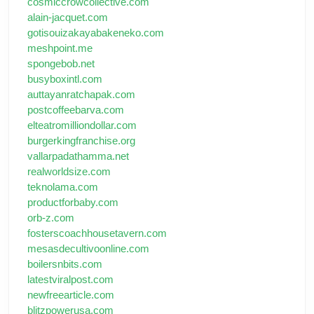
cosmiccrowcollective.com
alain-jacquet.com
gotisouizakayabakeneko.com
meshpoint.me
spongebob.net
busyboxintl.com
auttayanratchapak.com
postcoffeebarva.com
elteatromilliondollar.com
burgerkingfranchise.org
vallarpadathamma.net
realworldsize.com
teknolama.com
productforbaby.com
orb-z.com
fosterscoachhousetavern.com
mesasdecultivoonline.com
boilersnbits.com
latestviralpost.com
newfreearticle.com
blitzpowerusa.com