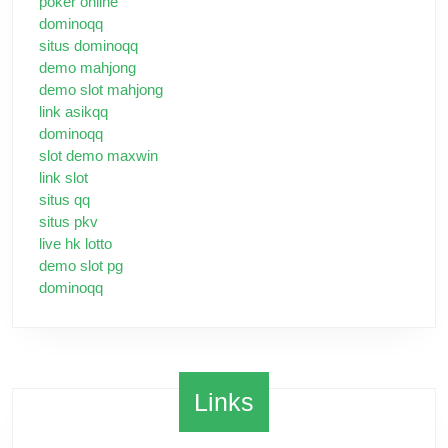
poker online
dominoqq
situs dominoqq
demo mahjong
demo slot mahjong
link asikqq
dominoqq
slot demo maxwin
link slot
situs qq
situs pkv
live hk lotto
demo slot pg
dominoqq
Links