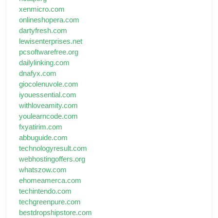
xenmicro.com
onlineshopera.com
dartyfresh.com
lewisenterprises.net
pcsoftwarefree.org
dailylinking.com
dnafyx.com
giocolenuvole.com
iyouessential.com
withloveamity.com
youlearncode.com
fxyatirim.com
abbuguide.com
technologyresult.com
webhostingoffers.org
whatszow.com
ehomeamerca.com
techintendo.com
techgreenpure.com
bestdropshipstore.com