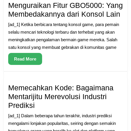
Menguraikan Fitur GBO5000: Yang
Me
Membedakannya dari Konsol Lain
Fit
[ad_1] Ketika berbicara tentang konsol game, para pemain
GB
selalu mencari teknologi terbaru dan terhebat yang akan
Ya
meningkatkan pengalaman bermain game mereka. Salah
satu konsol yang membuat gebrakan di komunitas game
Me
dar
Read
Read More
Ko
More
Lai
Memecahkan Kode: Bagaimana
Mentarijitu Merevolusi Industri
Memecahkan
Prediksi
Kode:
[ad_1] Dalam beberapa tahun terakhir, industri prediksi
Bagaimana
mengalami lonjakan popularitas, seiring dengan semakin
banyaknya orang yang beralih ke alat dan platform yang