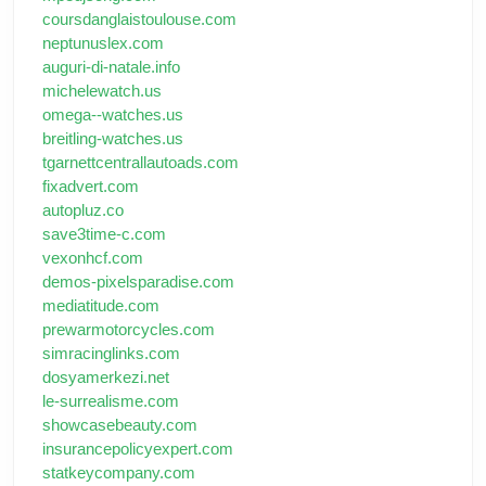
coursdanglaistoulouse.com
neptunuslex.com
auguri-di-natale.info
michelewatch.us
omega--watches.us
breitling-watches.us
tgarnettcentrallautoads.com
fixadvert.com
autopluz.co
save3time-c.com
vexonhcf.com
demos-pixelsparadise.com
mediatitude.com
prewarmotorcycles.com
simracinglinks.com
dosyamerkezi.net
le-surrealisme.com
showcasebeauty.com
insurancepolicyexpert.com
statkeycompany.com