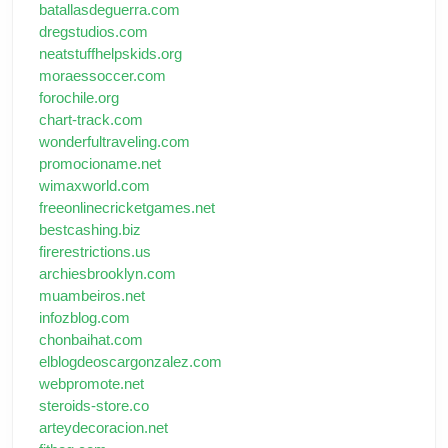
batallasdeguerra.com
dregstudios.com
neatstuffhelpskids.org
moraessoccer.com
forochile.org
chart-track.com
wonderfultraveling.com
promocioname.net
wimaxworld.com
freeonlinecricketgames.net
bestcashing.biz
firerestrictions.us
archiesbrooklyn.com
muambeiros.net
infozblog.com
chonbaihat.com
elblogdeoscargonzalez.com
webpromote.net
steroids-store.co
arteydecoracion.net