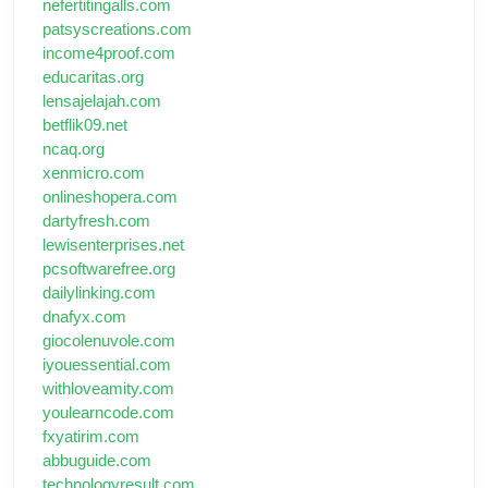
nefertitingalls.com
patsyscreations.com
income4proof.com
educaritas.org
lensajelajah.com
betflik09.net
ncaq.org
xenmicro.com
onlineshopera.com
dartyfresh.com
lewisenterprises.net
pcsoftwarefree.org
dailylinking.com
dnafyx.com
giocolenuvole.com
iyouessential.com
withloveamity.com
youlearncode.com
fxyatirim.com
abbuguide.com
technologyresult.com