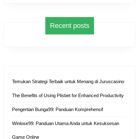
Recent posts
Temukan Strategi Terbaik untuk Menang di Juruscasino
The Benefits of Using Plisbet for Enhanced Productivity
Pengertian Bunga99: Panduan Komprehensif
Winlose99: Panduan Utama Anda untuk Kesuksesan
Game Online