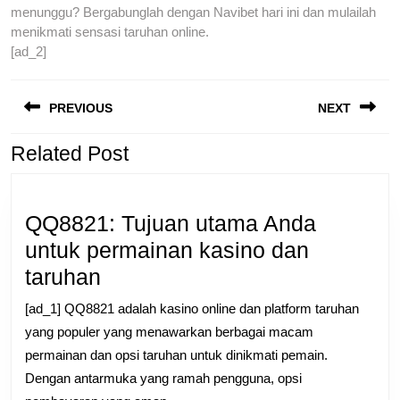
menunggu? Bergabunglah dengan Navibet hari ini dan mulailah
menikmati sensasi taruhan online.
[ad_2]
Previous
N
Post
post:
p
PREVIOUS
NEXT
navigation
Related Post
QQ8821: Tujuan utama Anda
untuk permainan kasino dan
QQ8821:
taruhan
Tujuan
[ad_1] QQ8821 adalah kasino online dan platform taruhan
utama
yang populer yang menawarkan berbagai macam
Anda
permainan dan opsi taruhan untuk dinikmati pemain.
Dengan antarmuka yang ramah pengguna, opsi
untuk