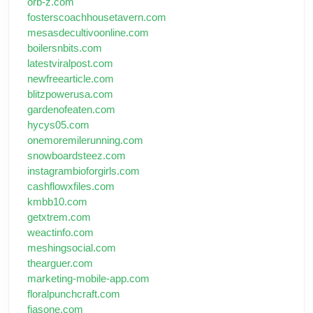
orb-z.com
fosterscoachhousetavern.com
mesasdecultivoonline.com
boilersnbits.com
latestviralpost.com
newfreearticle.com
blitzpowerusa.com
gardenofeaten.com
hycys05.com
onemoremilerunning.com
snowboardsteez.com
instagrambioforgirls.com
cashflowxfiles.com
kmbb10.com
getxtrem.com
weactinfo.com
meshingsocial.com
thearguer.com
marketing-mobile-app.com
floralpunchcraft.com
fiasone.com