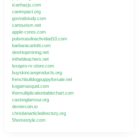
icanhazjs.com
canimpact.org
goviralstudy.com
cartourism.net
apple-cores.com
pulserasdeactividad10.com
barbaracarlotti.com
desktopmining.net
inthebleachers.net
lexapro-rx-store.com
buyskincareproducts.org
frenchbulldogpuppyforsale.net
kogamasquid.com
themultiplicationtablechart.com
casinoglamour.org
dextercoin.io
christianarticledirectory.org
5homestyle.com