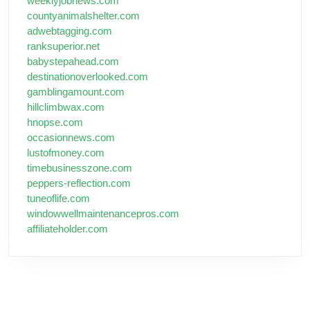
weeklyjobnews.com
countyanimalshelter.com
adwebtagging.com
ranksuperior.net
babystepahead.com
destinationoverlooked.com
gamblingamount.com
hillclimbwax.com
hnopse.com
occasionnews.com
lustofmoney.com
timebusinesszone.com
peppers-reflection.com
tuneoflife.com
windowwellmaintenancepros.com
affiliateholder.com