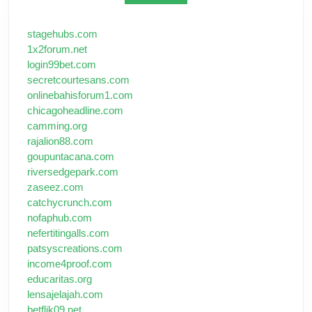
stagehubs.com
1x2forum.net
login99bet.com
secretcourtesans.com
onlinebahisforum1.com
chicagoheadline.com
camming.org
rajalion88.com
goupuntacana.com
riversedgepark.com
zaseez.com
catchycrunch.com
nofaphub.com
nefertitingalls.com
patsyscreations.com
income4proof.com
educaritas.org
lensajelajah.com
betflik09.net