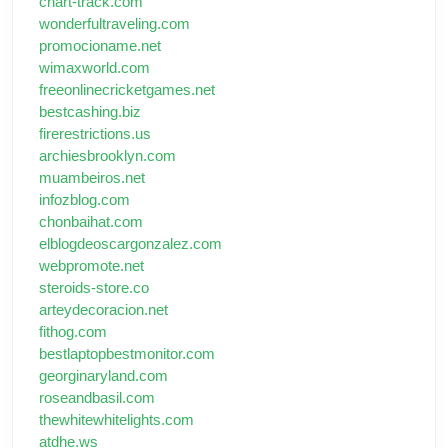
chart-track.com
wonderfultraveling.com
promocioname.net
wimaxworld.com
freeonlinecricketgames.net
bestcashing.biz
firerestrictions.us
archiesbrooklyn.com
muambeiros.net
infozblog.com
chonbaihat.com
elblogdeoscargonzalez.com
webpromote.net
steroids-store.co
arteydecoracion.net
fithog.com
bestlaptopbestmonitor.com
georginaryland.com
roseandbasil.com
thewhitewhitelights.com
atdhe.ws