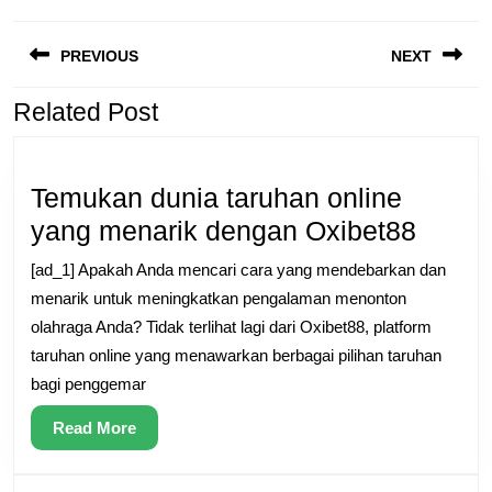
Previous
N
Post
post:
p
PREVIOUS
NEXT
navigation
Related Post
Temukan dunia taruhan online
Temu
yang menarik dengan Oxibet88
dunia
[ad_1] Apakah Anda mencari cara yang mendebarkan dan
taruh
menarik untuk meningkatkan pengalaman menonton
online
olahraga Anda? Tidak terlihat lagi dari Oxibet88, platform
taruhan online yang menawarkan berbagai pilihan taruhan
yang
bagi penggemar
menar
denga
Read
Read More
More
Oxibe