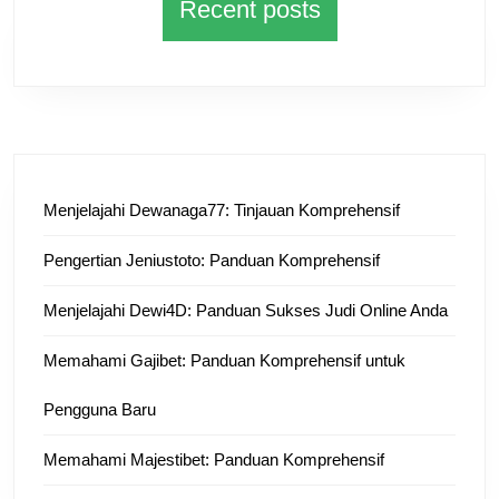
Recent posts
Menjelajahi Dewanaga77: Tinjauan Komprehensif
Pengertian Jeniustoto: Panduan Komprehensif
Menjelajahi Dewi4D: Panduan Sukses Judi Online Anda
Memahami Gajibet: Panduan Komprehensif untuk
Pengguna Baru
Memahami Majestibet: Panduan Komprehensif