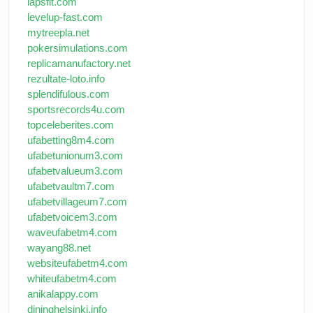
lapsfit.com
levelup-fast.com
mytreepla.net
pokersimulations.com
replicamanufactory.net
rezultate-loto.info
splendifulous.com
sportsrecords4u.com
topceleberites.com
ufabetting8m4.com
ufabetunionum3.com
ufabetvalueum3.com
ufabetvaultm7.com
ufabetvillageum7.com
ufabetvoicem3.com
waveufabetm4.com
wayang88.net
websiteufabetm4.com
whiteufabetm4.com
anikalappy.com
dininghelsinki.info