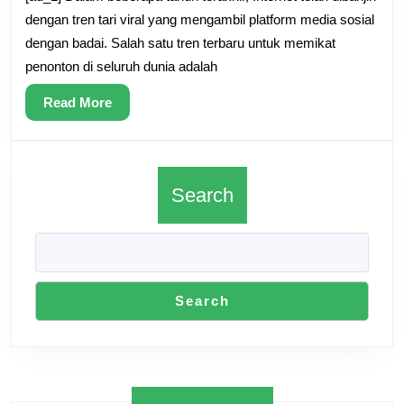
-
dengan tren tari viral yang mengambil platform media sosial
usul
dengan badai. Salah satu tren terbaru untuk memikat
penonton di seluruh dunia adalah
dan
Dampak
Read
Read More
Alilabola:
More
Melihat
Tren
Search
Tari
Viral
Search