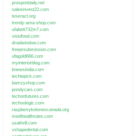
prosportdaily.net
salesinvest22.com
teseract.org
trendy-ama-shop.com
ufabett732m7.com
visiofood.com
droidwindow.com
freeprsubmission.com
ufagold666.com
myinteriorblog.com
bnewsindia.com
techiepick.com
bamzyshop.com
pondycars.com
techonfutures.com
techoologic.com
raspberryketonescanada.org
medihealthrules.com
usathrill.com
vshapedental.com