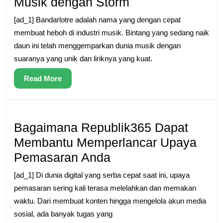
Mengenal
Musik dengan Storm
Bandarlotre:
[ad_1] Bandarlotre adalah nama yang dengan cepat
Bintang
membuat heboh di industri musik. Bintang yang sedang naik
Baru
daun ini telah menggemparkan dunia musik dengan
suaranya yang unik dan liriknya yang kuat.
yang
Membawakan
Read
Read More
Dunia
More
Musik
dengan
Bagaimana Republik365 Dapat
Storm
Membantu Memperlancar Upaya
Bagaimana
Pemasaran Anda
Republik365
[ad_1] Di dunia digital yang serba cepat saat ini, upaya
Dapat
pemasaran sering kali terasa melelahkan dan memakan
Membantu
waktu. Dari membuat konten hingga mengelola akun media
sosial, ada banyak tugas yang
Memperlancar