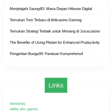
Menjelajahi Saung4D: Masa Depan Hiburan Digital
Temukan Tren Terbaru di Ahlicasino Gaming
Temukan Strategi Terbaik untuk Menang di Juruscasino
The Benefits of Using Plisbet for Enhanced Productivity
Pengertian Bunga99: Panduan Komprehensif
Links
bandarqq
daftar pkv games