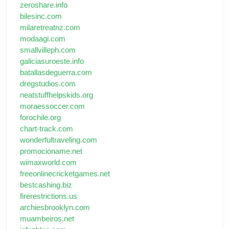
zeroshare.info
bilesinc.com
milaretreatnz.com
modaagi.com
smallvilleph.com
galiciasuroeste.info
batallasdeguerra.com
dregstudios.com
neatstuffhelpskids.org
moraessoccer.com
forochile.org
chart-track.com
wonderfultraveling.com
promocioname.net
wimaxworld.com
freeonlinecricketgames.net
bestcashing.biz
firerestrictions.us
archiesbrooklyn.com
muambeiros.net