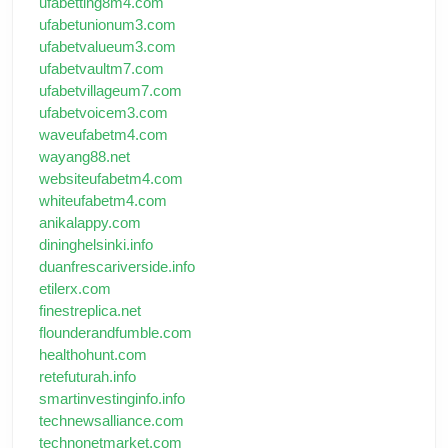
ufabetting8m4.com
ufabetunionum3.com
ufabetvalueum3.com
ufabetvaultm7.com
ufabetvillageum7.com
ufabetvoicem3.com
waveufabetm4.com
wayang88.net
websiteufabetm4.com
whiteufabetm4.com
anikalappy.com
dininghelsinki.info
duanfrescariverside.info
etilerx.com
finestreplica.net
flounderandfumble.com
healthohunt.com
retefuturah.info
smartinvestinginfo.info
technewsalliance.com
technonetmarket.com