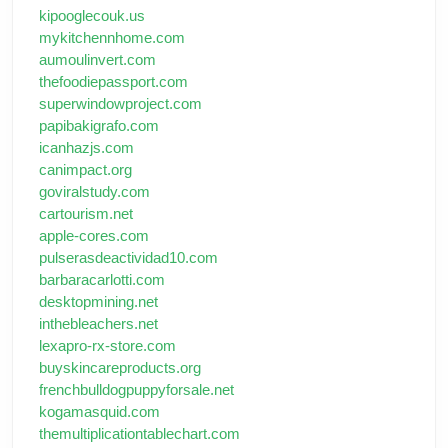
kipooglecouk.us
mykitchennhome.com
aumoulinvert.com
thefoodiepassport.com
superwindowproject.com
papibakigrafo.com
icanhazjs.com
canimpact.org
goviralstudy.com
cartourism.net
apple-cores.com
pulserasdeactividad10.com
barbaracarlotti.com
desktopmining.net
inthebleachers.net
lexapro-rx-store.com
buyskincareproducts.org
frenchbulldogpuppyforsale.net
kogamasquid.com
themultiplicationtablechart.com