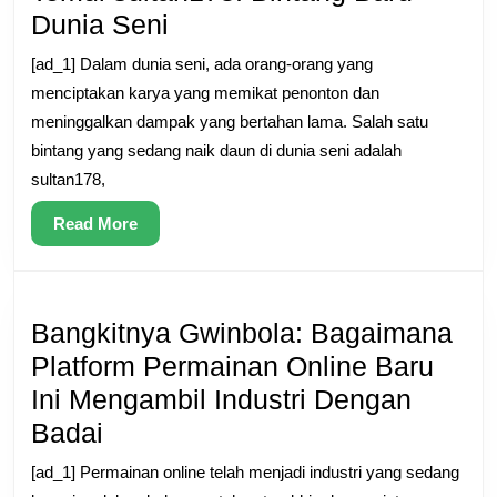
Temui
Dunia Seni
sultan178:
[ad_1] Dalam dunia seni, ada orang-orang yang
Bintang
menciptakan karya yang memikat penonton dan
Baru
meninggalkan dampak yang bertahan lama. Salah satu
bintang yang sedang naik daun di dunia seni adalah
Dunia
sultan178,
Seni
Read
Read More
More
Bangkitnya Gwinbola: Bagaimana
Platform Permainan Online Baru
Ini Mengambil Industri Dengan
Bangkitnya
Badai
Gwinbola:
[ad_1] Permainan online telah menjadi industri yang sedang