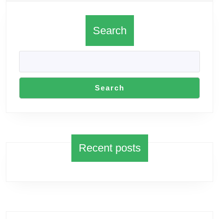
Latihan
Seni
Search
Bela
Diri
Ini
Search
Recent posts