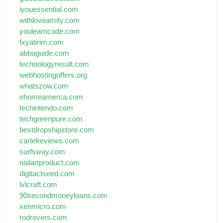
iyouessential.com
withloveamity.com
youlearncode.com
fxyatirim.com
abbuguide.com
technologyresult.com
webhostingoffers.org
whatszow.com
ehomeamerca.com
techintendo.com
techgreenpure.com
bestdropshipstore.com
cartelreviews.com
surfsway.com
nailartproduct.com
digitactseed.com
lvlcraft.com
90secondmoneyloans.com
xenmicro.com
rodrovers.com