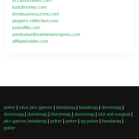
occasionnews.com
lustofmoney.com
timebusinesszone.com
peppers-reflection.com
tuneoflife.com
windowwellmaintenancepros.com
affiliateholder.com
poker
|
situs pkv games
|
bandarqq
|
bandarqq
|
dominoqq
|
dominoqq
|
dominoqq
|
dominoqq
|
dominoqq
|
slot anti rungkat
|
pkv games bandarqq
|
poker
|
poker
|
qq poker
|
bandarqq
|
poker