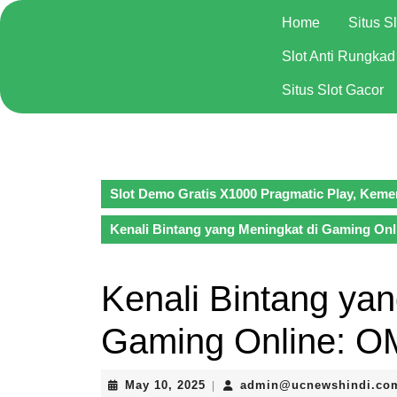
Skip
Home
Situs Sl
to
content
Slot Anti Rungkad
Skip
to
Situs Slot Gacor
content
Slot Demo Gratis X1000 Pragmatic Play, Keme
Kenali Bintang yang Meningkat di Gaming On
Kenali Bintang yan
Gaming Online: 
May
May 10, 2025
admin@ucnewshindi.co
|