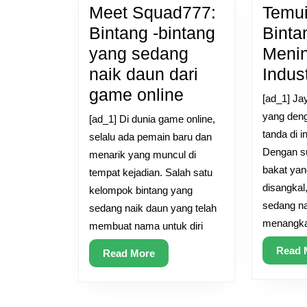
Meet Squad777:
Temui
Bintang -bintang
Binta
yang sedang
Menin
naik daun dari
Indus
Meet
game online
[ad_1] J
Squad777:
yang den
[ad_1] Di dunia game online,
Bintang
tanda di i
selalu ada pemain baru dan
-
Dengan s
menarik yang muncul di
bakat yan
tempat kejadian. Salah satu
bintang
disangkal
kelompok bintang yang
yang
sedang na
sedang naik daun yang telah
sedang
menangka
membuat nama untuk diri
naik
Read 
Read
Read More
daun
More
dari
game