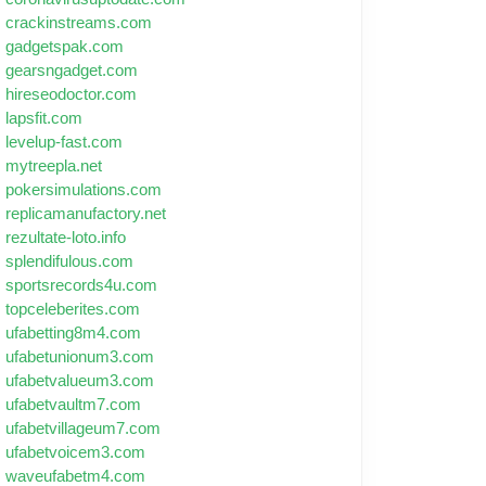
crackinstreams.com
gadgetspak.com
gearsngadget.com
hireseodoctor.com
lapsfit.com
levelup-fast.com
mytreepla.net
pokersimulations.com
replicamanufactory.net
rezultate-loto.info
splendifulous.com
sportsrecords4u.com
topceleberites.com
ufabetting8m4.com
ufabetunionum3.com
ufabetvalueum3.com
ufabetvaultm7.com
ufabetvillageum7.com
ufabetvoicem3.com
waveufabetm4.com