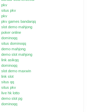
pkv
situs pkv
pkv
pkv games bandarqq
slot demo mahjong
poker online
dominoqq
situs dominoqq
demo mahjong
demo slot mahjong
link asikqq
dominoqq
slot demo maxwin
link slot
situs qq
situs pkv
live hk lotto
demo slot pg
dominoqq