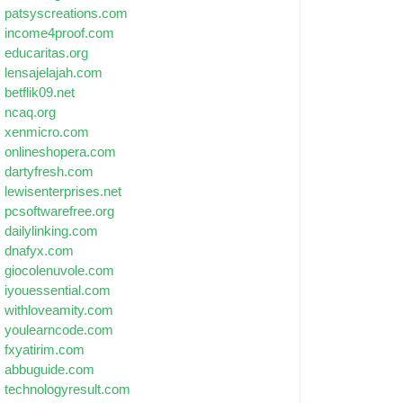
patsyscreations.com
income4proof.com
educaritas.org
lensajelajah.com
betflik09.net
ncaq.org
xenmicro.com
onlineshopera.com
dartyfresh.com
lewisenterprises.net
pcsoftwarefree.org
dailylinking.com
dnafyx.com
giocolenuvole.com
iyouessential.com
withloveamity.com
youlearncode.com
fxyatirim.com
abbuguide.com
technologyresult.com