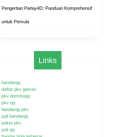
Pengertian Parlay4D: Panduan Komprehensif
untuk Pemula
Links
bandarqq
daftar pkv games
pkv dominoqq
pkv qq
bandarqq pkv
judi bandarqq
poker pkv
judi qq
bandar bola terbesar