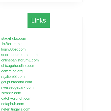
Links
stagehubs.com
1x2forum.net
login99bet.com
secretcourtesans.com
onlinebahisforum1.com
chicagoheadline.com
camming.org
rajalion88.com
goupuntacana.com
riversedgepark.com
zaseez.com
catchycrunch.com
nofaphub.com
nefertitingalls.com