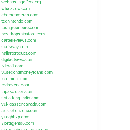
webhostingoffers.org
whatszow.com
ehomeamerca.com
techintendo.com
techgreenpure.com
bestdropshipstore.com
cartelreviews.com
surfsway.com
nailartproduct.com
digitactseed.com
lvlcraft.com
90secondmoneyloans.com
xenmicro.com
rodrovers.com
tripssolution.com
satta-king-india.com
yukigassencanada.com
articlehorizone.com
yuqqbbzp.com
7betagents6.com
coronavirusuptodate.com