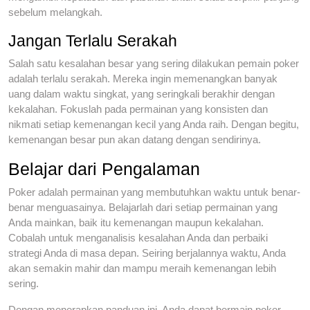
sebelum melangkah.
Jangan Terlalu Serakah
Salah satu kesalahan besar yang sering dilakukan pemain poker
adalah terlalu serakah. Mereka ingin memenangkan banyak
uang dalam waktu singkat, yang seringkali berakhir dengan
kekalahan. Fokuslah pada permainan yang konsisten dan
nikmati setiap kemenangan kecil yang Anda raih. Dengan begitu,
kemenangan besar pun akan datang dengan sendirinya.
Belajar dari Pengalaman
Poker adalah permainan yang membutuhkan waktu untuk benar-
benar menguasainya. Belajarlah dari setiap permainan yang
Anda mainkan, baik itu kemenangan maupun kekalahan.
Cobalah untuk menganalisis kesalahan Anda dan perbaiki
strategi Anda di masa depan. Seiring berjalannya waktu, Anda
akan semakin mahir dan mampu meraih kemenangan lebih
sering.
Dengan menerapkan panduan ini, Anda dapat bermain poker