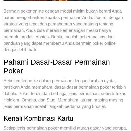
Bermain poker online dengan modal minim bukan berarti Anda
harus mengorbankan kualitas permainan Anda. Justru, dengan
strategi yang tepat dan pemahaman yang matang tentang
permainan, Anda bisa meraih kemenangan meski hanya
memiliki modal terbatas. Berikut adalah beberapa tips dan
panduan yang dapat membantu Anda bermain poker online
dengan lebih baik.
Pahami Dasar-Dasar Permainan
Poker
Sebelum terjun ke dalam permainan dengan taruhan nyata,
pastikan Anda memahami dasar-dasar permainan poker terlebih
dahulu. Poker terdiri dari berbagai jenis permainan, seperti Texas
Hold’em, Omaha, dan Stud. Memahami aturan masing-masing
jenis permainan adalah langkah pertama yang krusial.
Kenali Kombinasi Kartu
Setiap jenis permainan poker memiliki aturan dasar yang serupa,