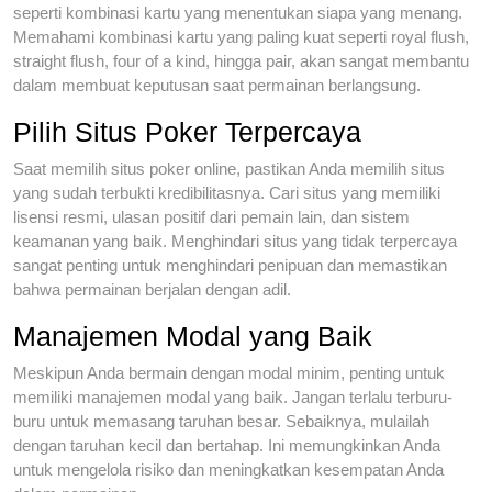
seperti kombinasi kartu yang menentukan siapa yang menang.
Memahami kombinasi kartu yang paling kuat seperti royal flush,
straight flush, four of a kind, hingga pair, akan sangat membantu
dalam membuat keputusan saat permainan berlangsung.
Pilih Situs Poker Terpercaya
Saat memilih situs poker online, pastikan Anda memilih situs
yang sudah terbukti kredibilitasnya. Cari situs yang memiliki
lisensi resmi, ulasan positif dari pemain lain, dan sistem
keamanan yang baik. Menghindari situs yang tidak terpercaya
sangat penting untuk menghindari penipuan dan memastikan
bahwa permainan berjalan dengan adil.
Manajemen Modal yang Baik
Meskipun Anda bermain dengan modal minim, penting untuk
memiliki manajemen modal yang baik. Jangan terlalu terburu-
buru untuk memasang taruhan besar. Sebaiknya, mulailah
dengan taruhan kecil dan bertahap. Ini memungkinkan Anda
untuk mengelola risiko dan meningkatkan kesempatan Anda