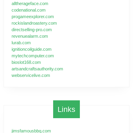
alltherageface.com
codenational.com
progameexplorer.com
rockislandroastery.com
directselling-pro.com
revenuealarm.com
lurab.com
ignitioncoilguide.com
mytechcomputer.com
bioslot168.com
artsandcraftsauthority.com
webservicelive.com
Links
jimsfamousbbq.com