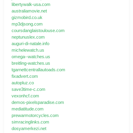
libertywalk-usa.com
australiamovie.net
gizmobird.co.uk
mp3djsong.com
coursdanglaistoulouse.com
neptunuslex.com
auguri-di-natale.info
michelewatch.us
omega--watches.us
breitling-watches.us
tgarnettcentrallautoads.com
fixadvert.com
autopluz.co
save3time-c.com
vexonhcf.com
demos-pixelsparadise.com
mediatitude.com
prewarmotorcycles.com
simracinglinks.com
dosyamerkezi.net