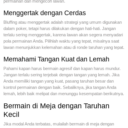
permainan dan mengecoh lawan.
Menggertak dengan Cerdas
Bluffing atau menggertak adalah strategi yang umum digunakan
dalam poker, tetapi harus dilakukan dengan hati-hati. Jangan
terlalu sering menggertak, karena lawan akan segera menyadari
pola permainan Anda. Pilihlah waktu yang tepat, misalnya saat
lawan menunjukkan kelemahan atau di ronde taruhan yang tepat.
Memahami Tangan Kuat dan Lemah
Pahami kapan harus bermain agresif dan kapan harus mundur.
Jangan terlalu sering terjebak dengan tangan yang lemah. Jika
Anda memiliki tangan yang kuat, pasang taruhan besar dan
kontrol permainan dengan baik. Sebaliknya, jika tangan Anda
lemah, lebih baik melipat dan menunggu kesempatan berikutnya.
Bermain di Meja dengan Taruhan
Kecil
Jika modal Anda terbatas, mulailah bermain di meja dengan