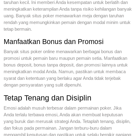
taruhan kecil. Ini memberi Anda kesempatan untuk berlatih dan
meningkatkan keterampilan Anda tanpa risiko kehilangan banyak
uang. Banyak situs poker menawarkan meja dengan taruhan
rendah yang memungkinkan pemain dengan modal minim untuk
tetap bermain.
Manfaatkan Bonus dan Promosi
Banyak situs poker online menawarkan berbagai bonus dan
promosi untuk pemain baru maupun pemain setia. Manfaatkan
bonus deposit, bonus tanpa deposit, dan promosi lainnya untuk
meningkatkan modal Anda. Namun, pastikan untuk membaca
syarat dan ketentuan yang berlaku agar Anda tidak terjebak
dengan persyaratan yang sulit dipenuhi.
Tetap Tenang dan Disiplin
Emosi adalah musuh terbesar dalam permainan poker. Jika
Anda terlalu terbawa emosi, Anda akan membuat keputusan
yang buruk dan merusak strategi Anda. Tetaplah tenang, disiplin,
dan fokus pada permainan. Jangan terburu-buru dalam
mengambil keputusan dan pastikan untuk selalu berpikir panjang