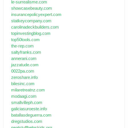
le-surrealisme.com
showcasebeauty.com
insurancepolicyexpert.com
statkeycompany.com
carolinadeckbuilders.com
topinvestingblog.com
top50tools.com
the-rep.com
saltyfranks.com
annerani.com
jazzatude.com
0022pa.com
zeroshare.info
bilesinc.com
milaretreatnz.com
modaagi.com
smallvilleph.com
galiciasuroeste.info
batallasdeguerra.com
dregstudios.com
neatstuffhelpskids.org