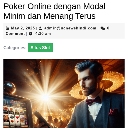
Poker Online dengan Modal
Minim dan Menang Terus
May
admin@ucnews
May 2, 2025
admin@ucnewshindi.com
0
|
|
2,
Comment
4:30 am
|
2025
Categories:
Situs Slot