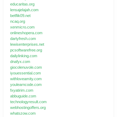
educaritas.org
lensajelajah.com
betflik09.net
ncaq.org
xenmicro.com
onlineshopera.com
dartyfresh.com
lewisenterprises.net
pcsoftwarefree.org
dailylinking.com
dnafyx.com
giocolenuvole.com
iyouessential.com
withloveamity.com
youlearncode.com
fxyatirim.com
abbuguide.com
technologyresult.com
webhostingoffers.org
whatszow.com