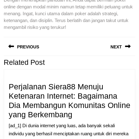
online dengan modal minim namun tetap memiliki peluang untuk
menang. Ingat, kunci utama dalam poker adalah strategi,
ketenangan, dan disiplin. Terus berlatih dan jangan takut untuk
mengambil risiko yang terukur!
Previous
N
Post
post:
p
PREVIOUS
NEXT
navigation
Related Post
Perjalanan Siera88 Menuju
Ketenaran Internet: Bagaimana
Dia Membangun Komunitas Online
Perjalanan
yang Berkembang
Siera88
[ad_1] Di dunia internet yang luas, ada banyak sekali
Menuju
individu yang berhasil menciptakan ruang untuk diri mereka