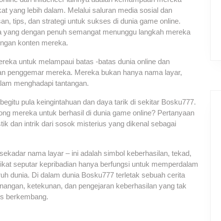
t yang lebih dalam. Melalui saluran media sosial dan
, tips, dan strategi untuk sukses di dunia game online.
ia yang dengan penuh semangat menunggu langkah mereka
engan konten mereka.
eka untuk melampaui batas -batas dunia online dan
an penggemar mereka. Mereka bukan hanya nama layar,
alam menghadapi tantangan.
begitu pula keingintahuan dan daya tarik di sekitar Bosku777.
ong mereka untuk berhasil di dunia game online? Pertanyaan
ik dan intrik dari sosok misterius yang dikenal sebagai
sekadar nama layar – ini adalah simbol keberhasilan, tekad,
 pikat seputar kepribadian hanya berfungsi untuk memperdalam
uh dunia. Di dalam dunia Bosku777 terletak sebuah cerita
nangan, ketekunan, dan pengejaran keberhasilan yang tak
us berkembang.