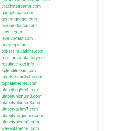
crackinstreams.com
gadgetspak.com
gearsngadget.com
hireseodoctor.com
lapsfit.com
levelup-fast.com
mytreepla.net
pokersimulations.com
replicamanufactory.net
rezultate-loto.info
splendifulous.com
sportsrecords4u.com
topceleberites.com
ufabetting8m4.com
ufabetunionum3.com
ufabetvalueum3.com
ufabetvaultm7.com
ufabetvillageum7.com
ufabetvoicem3.com
waveufabetm4.com