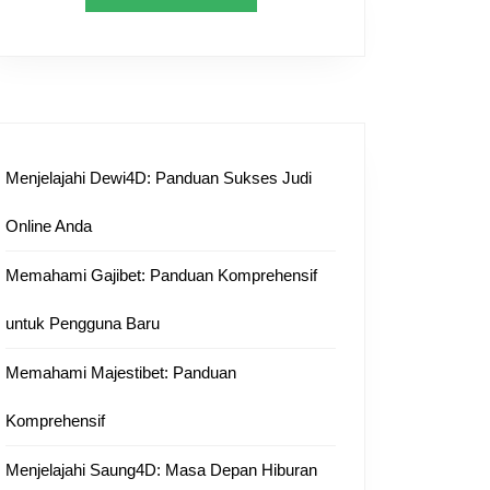
Menjelajahi Dewi4D: Panduan Sukses Judi
Online Anda
Memahami Gajibet: Panduan Komprehensif
untuk Pengguna Baru
Memahami Majestibet: Panduan
Komprehensif
Menjelajahi Saung4D: Masa Depan Hiburan