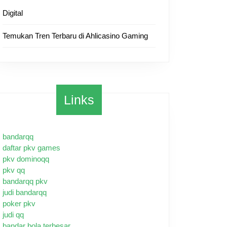
Digital
Temukan Tren Terbaru di Ahlicasino Gaming
Links
bandarqq
daftar pkv games
pkv dominoqq
pkv qq
bandarqq pkv
judi bandarqq
poker pkv
judi qq
bandar bola terbesar