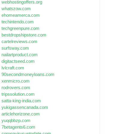
webhostingoffers.org
whatszow.com
ehomeamerca.com
techintendo.com
techgreenpure.com
bestdropshipstore.com
cartelreviews.com
surfsway.com
nailartproduct.com
digitactseed.com
lvlcraft.com
90secondmoneyloans.com
xenmicro.com
rodrovers.com
tripssolution.com
satta-king-india.com
yukigassencanada.com
articlehorizone.com
yuqqbbzp.com
7betagents6.com
coronavirusuptodate.com