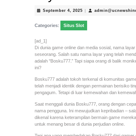
September
September 4, 2025
admin@ucnewshin
|
4,
2025
Categories:
Situs Slot
[ad_1]
Di dunia game online dan media sosial, nama laya
seseorang. Salah satu nama layar yang telah mend
adalah “Bosku777.” Tapi siapa orang di balik monike
ini?
Bosku777 adalah tokoh terkenal di komunitas game 
telah menjadi identik dengan permainan berisiko 
pengagum. Tetapi di luar kemewahan dan kemewah
Saat menggali dunia Bosku777, orang dengan cepa
nama pengguna. Ini mewujudkan kepribadian – sal
dikenal karena keterampilan bermain game merek
untuk menang besar di dunia perjudian online.
Tapi apa yang membedakan Bosku777 dari gamer o