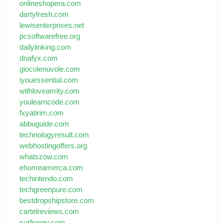
onlineshopera.com
dartyfresh.com
lewisenterprises.net
pcsoftwarefree.org
dailylinking.com
dnafyx.com
giocolenuvole.com
iyouessential.com
withloveamity.com
youlearncode.com
fxyatirim.com
abbuguide.com
technologyresult.com
webhostingoffers.org
whatszow.com
ehomeamerca.com
techintendo.com
techgreenpure.com
bestdropshipstore.com
cartelreviews.com
surfsway.com