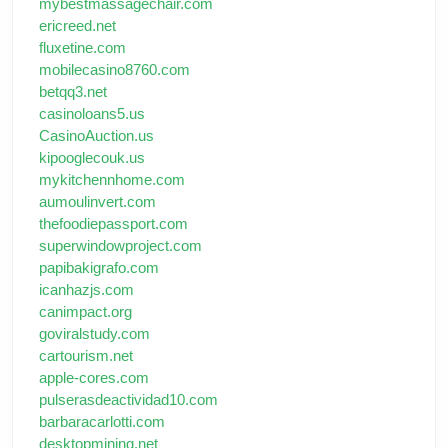
mybestmassagechair.com
ericreed.net
fluxetine.com
mobilecasino8760.com
betqq3.net
casinoloans5.us
CasinoAuction.us
kipooglecouk.us
mykitchennhome.com
aumoulinvert.com
thefoodiepassport.com
superwindowproject.com
papibakigrafo.com
icanhazjs.com
canimpact.org
goviralstudy.com
cartourism.net
apple-cores.com
pulserasdeactividad10.com
barbaracarlotti.com
desktopmining.net