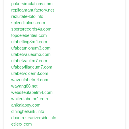
pokersimulations.com
replicamanufactory.net
rezultate-loto.info
splendifulous.com
sportsrecords4u.com
topceleberites.com
ufabetting8m4.com
ufabetunionum3.com
ufabetvalueum3.com
ufabetvaultm7.com
ufabetvillageum7.com
ufabetvoicem3.com
waveufabetm4.com
wayang88.net
websiteufabetm4.com
whiteufabetm4.com
anikalappy.com
dininghelsinki.info
duanfrescariverside.info
etilerx.com