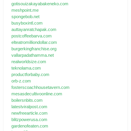
gotisouizakayabakeneko.com
meshpoint.me
spongebob.net
busyboxintl.com
auttayanratchapak.com
postcoffeebarva.com
elteatromilliondollar.com
burgerkingfranchise.org
vallarpadathamma.net
realworldsize.com
teknolama.com
productforbaby.com
orb-z.com
fosterscoachhousetavern.com
mesasdecultivoonline.com
boilersnbits.com
latestviralpost.com
newfreearticle.com
blitzpowerusa.com
gardenofeaten.com