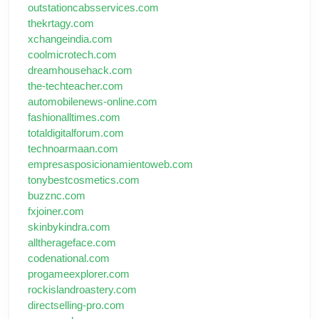
outstationcabsservices.com
thekrtagy.com
xchangeindia.com
coolmicrotech.com
dreamhousehack.com
the-techteacher.com
automobilenews-online.com
fashionalltimes.com
totaldigitalforum.com
technoarmaan.com
empresasposicionamientoweb.com
tonybestcosmetics.com
buzznc.com
fxjoiner.com
skinbykindra.com
alltherageface.com
codenational.com
progameexplorer.com
rockislandroastery.com
directselling-pro.com