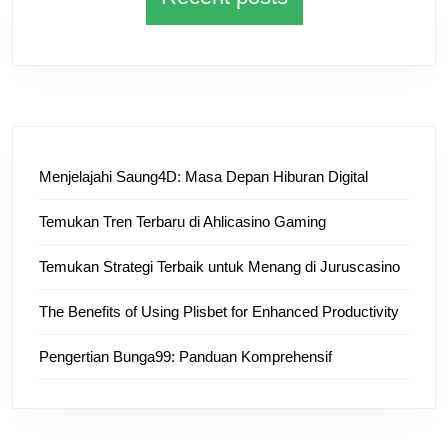
Menjelajahi Saung4D: Masa Depan Hiburan Digital
Temukan Tren Terbaru di Ahlicasino Gaming
Temukan Strategi Terbaik untuk Menang di Juruscasino
The Benefits of Using Plisbet for Enhanced Productivity
Pengertian Bunga99: Panduan Komprehensif