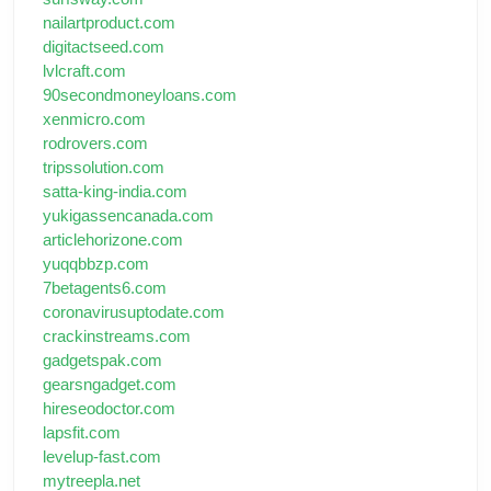
nailartproduct.com
digitactseed.com
lvlcraft.com
90secondmoneyloans.com
xenmicro.com
rodrovers.com
tripssolution.com
satta-king-india.com
yukigassencanada.com
articlehorizone.com
yuqqbbzp.com
7betagents6.com
coronavirusuptodate.com
crackinstreams.com
gadgetspak.com
gearsngadget.com
hireseodoctor.com
lapsfit.com
levelup-fast.com
mytreepla.net