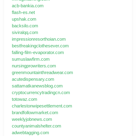
acb-bankia.com
flash-es.net
upshak.com
backsilo.com
siviralqq.com
impressionresorthoian.com
bestfreakingclothesever.com
falling-film-evaporator.com
sumuslawfirm.com
nursingprowriters.com
greenmountainthreadwear.com
acutedispensary.com
sattamatkanewsblog.com
cryptocurrencytradingcn.com
totowaz.com
charlestonwipesettlement.com
brandfollowmarket.com
weeklyjobnews.com
countyanimalshelter.com
adwebtagging.com