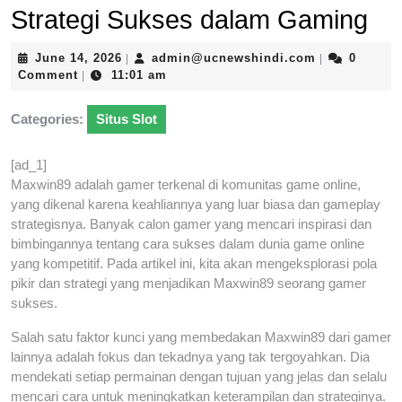
Strategi Sukses dalam Gaming
June
admin@ucnew
June 14, 2026
admin@ucnewshindi.com
0
|
|
14,
Comment
11:01 am
|
2026
Categories:
Situs Slot
[ad_1]
Maxwin89 adalah gamer terkenal di komunitas game online,
yang dikenal karena keahliannya yang luar biasa dan gameplay
strategisnya. Banyak calon gamer yang mencari inspirasi dan
bimbingannya tentang cara sukses dalam dunia game online
yang kompetitif. Pada artikel ini, kita akan mengeksplorasi pola
pikir dan strategi yang menjadikan Maxwin89 seorang gamer
sukses.
Salah satu faktor kunci yang membedakan Maxwin89 dari gamer
lainnya adalah fokus dan tekadnya yang tak tergoyahkan. Dia
mendekati setiap permainan dengan tujuan yang jelas dan selalu
mencari cara untuk meningkatkan keterampilan dan strateginya.