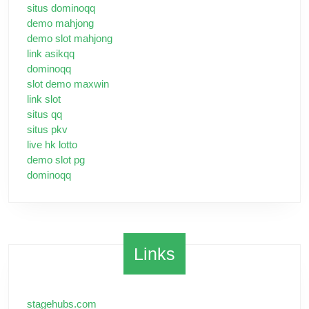
situs dominoqq
demo mahjong
demo slot mahjong
link asikqq
dominoqq
slot demo maxwin
link slot
situs qq
situs pkv
live hk lotto
demo slot pg
dominoqq
Links
stagehubs.com