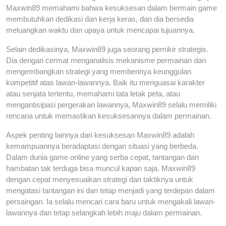
Maxwin89 memahami bahwa kesuksesan dalam bermain game
membutuhkan dedikasi dan kerja keras, dan dia bersedia
meluangkan waktu dan upaya untuk mencapai tujuannya.
Selain dedikasinya, Maxwin89 juga seorang pemikir strategis.
Dia dengan cermat menganalisis mekanisme permainan dan
mengembangkan strategi yang memberinya keunggulan
kompetitif atas lawan-lawannya. Baik itu menguasai karakter
atau senjata tertentu, memahami tata letak peta, atau
mengantisipasi pergerakan lawannya, Maxwin89 selalu memiliki
rencana untuk memastikan kesuksesannya dalam permainan.
Aspek penting lainnya dari kesuksesan Maxwin89 adalah
kemampuannya beradaptasi dengan situasi yang berbeda.
Dalam dunia game online yang serba cepat, tantangan dan
hambatan tak terduga bisa muncul kapan saja. Maxwin89
dengan cepat menyesuaikan strategi dan taktiknya untuk
mengatasi tantangan ini dan tetap menjadi yang terdepan dalam
persaingan. Ia selalu mencari cara baru untuk mengakali lawan-
lawannya dan tetap selangkah lebih maju dalam permainan.