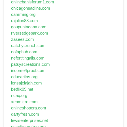
onlinebahisforum1.com
chicagoheadline.com
camming.org
rajalion88.com
goupuntacana.com
riversedgepark.com
zaseez.com
catchycrunch.com
nofaphub.com
nefertitingalls.com
patsyscreations.com
income4proof.com
educaritas.org
lensajelajah.com
betflik09.net
ncaq.org
xenmicro.com
onlineshopera.com
dartyfresh.com
lewisenterprises.net
pcsoftwarefree.org