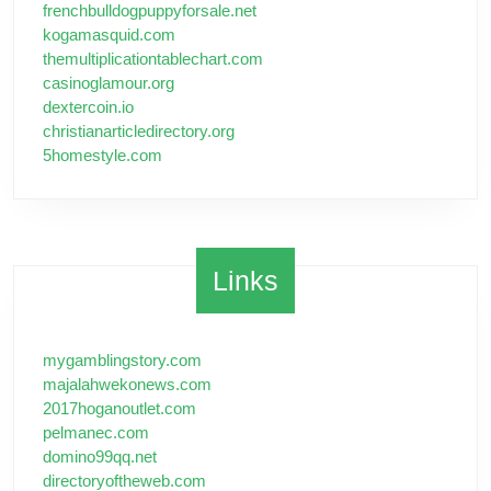
frenchbulldogpuppyforsale.net
kogamasquid.com
themultiplicationtablechart.com
casinoglamour.org
dextercoin.io
christianarticledirectory.org
5homestyle.com
Links
mygamblingstory.com
majalahwekonews.com
2017hoganoutlet.com
pelmanec.com
domino99qq.net
directoryoftheweb.com