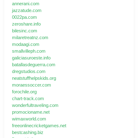
annerani.com
jazzatude.com
0022pa.com
zeroshare.info
bilesinc.com
milaretreatnz.com
modaagi.com
smallvilleph.com
galiciasuroeste.info
batallasdeguerra.com
dregstudios.com
neatstuffhelpskids.org
moraessoccer.com
forochile.org
chart-track.com
wonderfultraveling.com
promocioname.net
wimaxworld.com
freeonlinecricketgames.net
bestcashing.biz