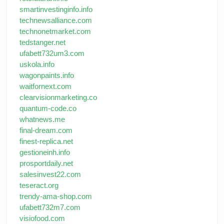
smartinvestinginfo.info
technewsalliance.com
technonetmarket.com
tedstanger.net
ufabett732um3.com
uskola.info
wagonpaints.info
waitfornext.com
clearvisionmarketing.co
quantum-code.co
whatnews.me
final-dream.com
finest-replica.net
gestioneinh.info
prosportdaily.net
salesinvest22.com
teseract.org
trendy-ama-shop.com
ufabett732m7.com
visiofood.com