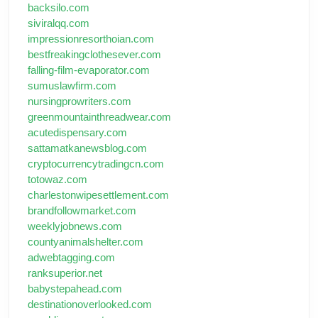
backsilo.com
siviralqq.com
impressionresorthoian.com
bestfreakingclothesever.com
falling-film-evaporator.com
sumuslawfirm.com
nursingprowriters.com
greenmountainthreadwear.com
acutedispensary.com
sattamatkanewsblog.com
cryptocurrencytradingcn.com
totowaz.com
charlestonwipesettlement.com
brandfollowmarket.com
weeklyjobnews.com
countyanimalshelter.com
adwebtagging.com
ranksuperior.net
babystepahead.com
destinationoverlooked.com