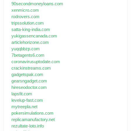
90secondmoneyloans.com
xenmicro.com
rodrovers.com
tripssolution.com
satta-king-india.com
yukigassencanada.com
articlehorizone.com
yuqqbbzp.com
7betagents6.com
coronavirusuptodate.com
crackinstreams.com
gadgetspak.com
gearsngadget.com
hireseodoctor.com
lapsfit.com
levelup-fast.com
mytreepla.net
pokersimulations.com
replicamanufactory.net
rezultate-loto.info