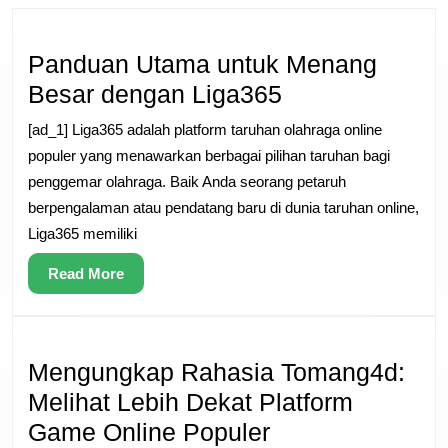
Panduan Utama untuk Menang
Panduan
Besar dengan Liga365
Utama
[ad_1] Liga365 adalah platform taruhan olahraga online
untuk
populer yang menawarkan berbagai pilihan taruhan bagi
Menang
penggemar olahraga. Baik Anda seorang petaruh
berpengalaman atau pendatang baru di dunia taruhan online,
Besar
Liga365 memiliki
dengan
Liga365
Read
Read More
More
Mengungkap Rahasia Tomang4d:
Melihat Lebih Dekat Platform
Mengungkap
Game Online Populer