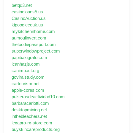
betqq3.net
casinoloans5.us
CasinoAuction.us
kipooglecouk.us
mykitchennhome.com
aumoulinvert.com
thefoodiepassport.com
superwindowproject.com
papibakigrafo.com
icanhazjs.com
canimpact.org
goviralstudy.com
cartourism.net
apple-cores.com
pulserasdeactividad10.com
barbaracarlotti.com
desktopmining.net
inthebleachers.net
lexapro-rx-store.com
buyskincareproducts.org