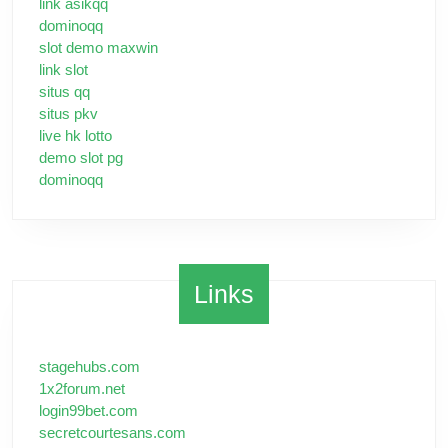
link asikqq
dominoqq
slot demo maxwin
link slot
situs qq
situs pkv
live hk lotto
demo slot pg
dominoqq
Links
stagehubs.com
1x2forum.net
login99bet.com
secretcourtesans.com