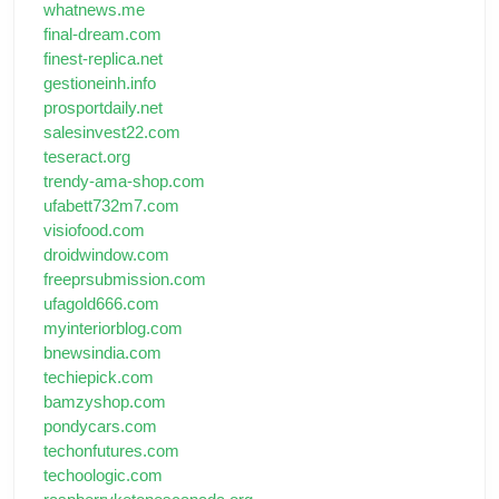
whatnews.me
final-dream.com
finest-replica.net
gestioneinh.info
prosportdaily.net
salesinvest22.com
teseract.org
trendy-ama-shop.com
ufabett732m7.com
visiofood.com
droidwindow.com
freeprsubmission.com
ufagold666.com
myinteriorblog.com
bnewsindia.com
techiepick.com
bamzyshop.com
pondycars.com
techonfutures.com
techoologic.com