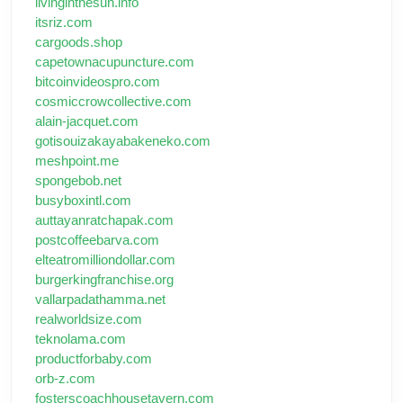
livinginthesun.info
itsriz.com
cargoods.shop
capetownacupuncture.com
bitcoinvideospro.com
cosmiccrowcollective.com
alain-jacquet.com
gotisouizakayabakeneko.com
meshpoint.me
spongebob.net
busyboxintl.com
auttayanratchapak.com
postcoffeebarva.com
elteatromilliondollar.com
burgerkingfranchise.org
vallarpadathamma.net
realworldsize.com
teknolama.com
productforbaby.com
orb-z.com
fosterscoachhousetavern.com