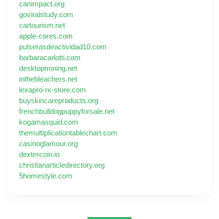
canimpact.org
goviralstudy.com
cartourism.net
apple-cores.com
pulserasdeactividad10.com
barbaracarlotti.com
desktopmining.net
inthebleachers.net
lexapro-rx-store.com
buyskincareproducts.org
frenchbulldogpuppyforsale.net
kogamasquid.com
themultiplicationtablechart.com
casinoglamour.org
dextercoin.io
christianarticledirectory.org
5homestyle.com