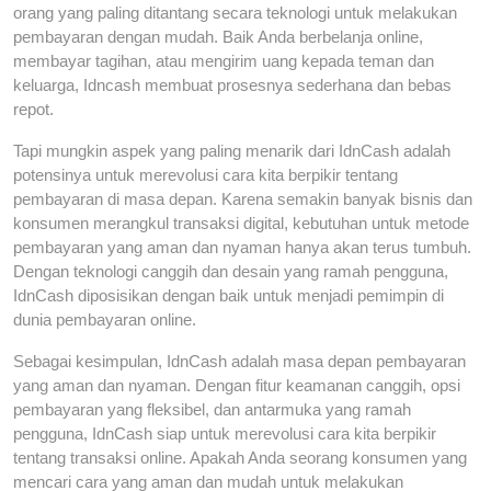
orang yang paling ditantang secara teknologi untuk melakukan
pembayaran dengan mudah. Baik Anda berbelanja online,
membayar tagihan, atau mengirim uang kepada teman dan
keluarga, Idncash membuat prosesnya sederhana dan bebas
repot.
Tapi mungkin aspek yang paling menarik dari IdnCash adalah
potensinya untuk merevolusi cara kita berpikir tentang
pembayaran di masa depan. Karena semakin banyak bisnis dan
konsumen merangkul transaksi digital, kebutuhan untuk metode
pembayaran yang aman dan nyaman hanya akan terus tumbuh.
Dengan teknologi canggih dan desain yang ramah pengguna,
IdnCash diposisikan dengan baik untuk menjadi pemimpin di
dunia pembayaran online.
Sebagai kesimpulan, IdnCash adalah masa depan pembayaran
yang aman dan nyaman. Dengan fitur keamanan canggih, opsi
pembayaran yang fleksibel, dan antarmuka yang ramah
pengguna, IdnCash siap untuk merevolusi cara kita berpikir
tentang transaksi online. Apakah Anda seorang konsumen yang
mencari cara yang aman dan mudah untuk melakukan