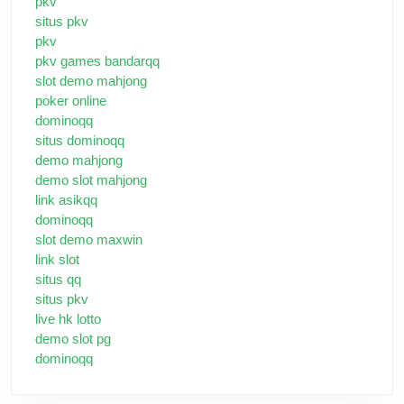
pkv
situs pkv
pkv
pkv games bandarqq
slot demo mahjong
poker online
dominoqq
situs dominoqq
demo mahjong
demo slot mahjong
link asikqq
dominoqq
slot demo maxwin
link slot
situs qq
situs pkv
live hk lotto
demo slot pg
dominoqq