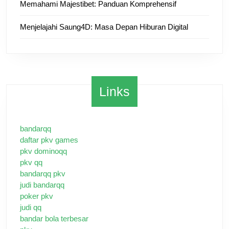
Memahami Majestibet: Panduan Komprehensif
Menjelajahi Saung4D: Masa Depan Hiburan Digital
Links
bandarqq
daftar pkv games
pkv dominoqq
pkv qq
bandarqq pkv
judi bandarqq
poker pkv
judi qq
bandar bola terbesar