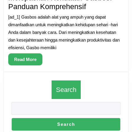
Fashionista
Melepaskan
Panduan Komprehensif
Kekuatan
[ad_1] Gasbos adalah alat yang ampuh yang dapat
Gasbos:
dimanfaatkan untuk meningkatkan kehidupan sehari -hari
Panduan
Anda dalam banyak cara. Dari meningkatkan kesehatan
dan kesejahteraan hingga meningkatkan produktivitas dan
Komprehensif
efisiensi, Gasbo memiliki
Read
Read More
More
Search
Search