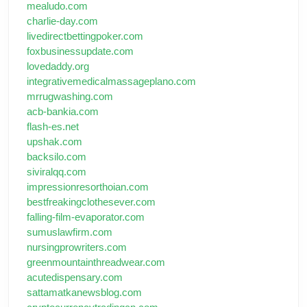
mealudo.com
charlie-day.com
livedirectbettingpoker.com
foxbusinessupdate.com
lovedaddy.org
integrativemedicalmassageplano.com
mrrugwashing.com
acb-bankia.com
flash-es.net
upshak.com
backsilo.com
siviralqq.com
impressionresorthoian.com
bestfreakingclothesever.com
falling-film-evaporator.com
sumuslawfirm.com
nursingprowriters.com
greenmountainthreadwear.com
acutedispensary.com
sattamatkanewsblog.com