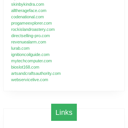
skinbykindra.com
alltherageface.com
codenational.com
progameexplorer.com
rockislandroastery.com
directselling-pro.com
revenuealarm.com
lurab.com
ignitioncoilguide.com
mytechcomputer.com
bioslot168.com
artsandcraftsauthority.com
webservicelive.com
Links