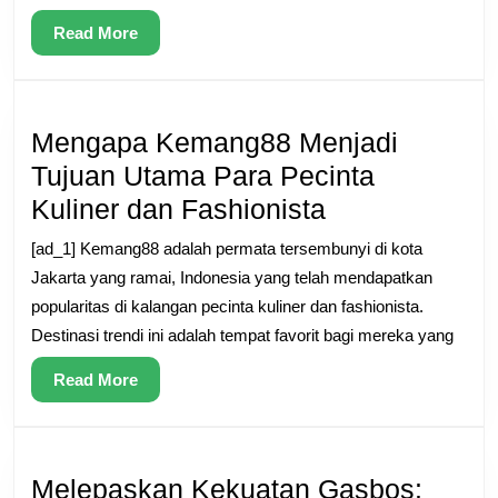
Online
Read
Read More
More
Mengapa Kemang88 Menjadi
Tujuan Utama Para Pecinta
Mengapa
Kuliner dan Fashionista
Kemang88
[ad_1] Kemang88 adalah permata tersembunyi di kota
Menjadi
Jakarta yang ramai, Indonesia yang telah mendapatkan
Tujuan
popularitas di kalangan pecinta kuliner dan fashionista.
Destinasi trendi ini adalah tempat favorit bagi mereka yang
Utama
Para
Read
Read More
Pecinta
More
Kuliner
dan
Melepaskan Kekuatan Gasbos: