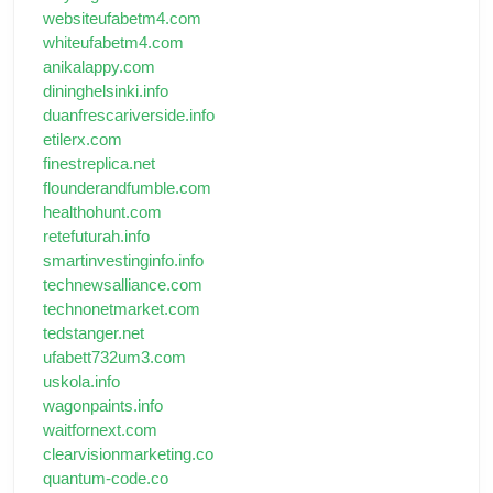
websiteufabetm4.com
whiteufabetm4.com
anikalappy.com
dininghelsinki.info
duanfrescariverside.info
etilerx.com
finestreplica.net
flounderandfumble.com
healthohunt.com
retefuturah.info
smartinvestinginfo.info
technewsalliance.com
technonetmarket.com
tedstanger.net
ufabett732um3.com
uskola.info
wagonpaints.info
waitfornext.com
clearvisionmarketing.co
quantum-code.co