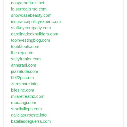
dosyamerkezi.net
le-surrealisme.com
showcasebeauty.com
insurancepolicyexpert.com
statkeycompany.com
carolinadeckbuilders.com
topinvestingblog.com
top50tools.com
the-rep.com
saltyfranks.com
annerani.com
jazzatude.com
0022pa.com
zeroshare.info
bilesinc.com
milaretreatnz.com
modaagi.com
smallvilleph.com
galiciasuroeste.info
batallasdeguerra.com