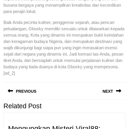
busana bergaya yang menampilkan kreativitas dan kecerdikan
para perajin lokal.
Baik Anda pecinta kuliner, penggemar sejarah, atau pencari
petualangan, Gbosky memiliki sesuatu untuk ditawarkan kepada
semua orang. Kota yang dinamis ini merupakan bukti keindahan
dan keragaman budaya Nigeria, dan merupakan destinasi yang
wajib dikunjungi bagi siapa pun yang ingin merasakan esensi
sejati dari negara yang dinamis ini. Jadi kemasi tas Anda, pesan
tiket Anda, dan bersiaplah untuk memulai perjalanan kuliner dan
budaya yang tiada duanya di kota Gbosky yang mempesona.
[ad_2]
Previous
N
Post
post:
p
PREVIOUS
NEXT
navigation
Related Post
Mengungkap Misteri Viral88: