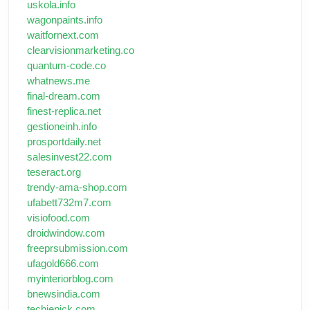
uskola.info
wagonpaints.info
waitfornext.com
clearvisionmarketing.co
quantum-code.co
whatnews.me
final-dream.com
finest-replica.net
gestioneinh.info
prosportdaily.net
salesinvest22.com
teseract.org
trendy-ama-shop.com
ufabett732m7.com
visiofood.com
droidwindow.com
freeprsubmission.com
ufagold666.com
myinteriorblog.com
bnewsindia.com
techiepick.com