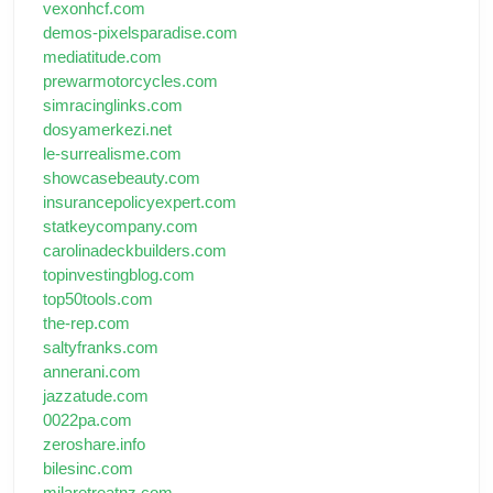
vexonhcf.com
demos-pixelsparadise.com
mediatitude.com
prewarmotorcycles.com
simracinglinks.com
dosyamerkezi.net
le-surrealisme.com
showcasebeauty.com
insurancepolicyexpert.com
statkeycompany.com
carolinadeckbuilders.com
topinvestingblog.com
top50tools.com
the-rep.com
saltyfranks.com
annerani.com
jazzatude.com
0022pa.com
zeroshare.info
bilesinc.com
milaretreatnz.com