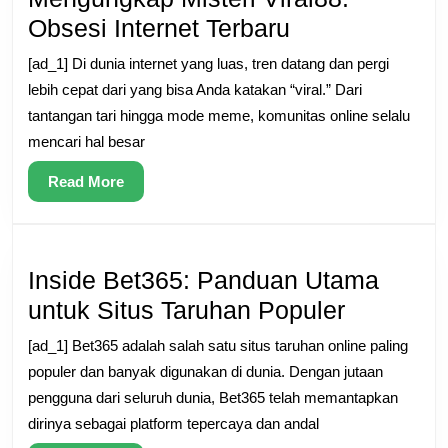
Mengungkap
Obsesi Internet Terbaru
Misteri
[ad_1] Di dunia internet yang luas, tren datang dan pergi
Viral88:
lebih cepat dari yang bisa Anda katakan “viral.” Dari
Obsesi
tantangan tari hingga mode meme, komunitas online selalu
mencari hal besar
Internet
Terbaru
Read
Read More
More
Inside Bet365: Panduan Utama
Inside
untuk Situs Taruhan Populer
Bet365:
[ad_1] Bet365 adalah salah satu situs taruhan online paling
Panduan
populer dan banyak digunakan di dunia. Dengan jutaan
Utama
pengguna dari seluruh dunia, Bet365 telah memantapkan
dirinya sebagai platform tepercaya dan andal
untuk