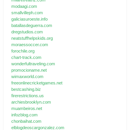
modaagi.com
smallvilleph.com
galiciasuroeste.info
batallasdeguerra.com
dregstudios.com
neatstuffhelpskids.org
moraessoccer.com
forochile.org
chart-track.com
wonderfultraveling.com
promocioname.net
wimaxworld.com
freeonlinecricketgames.net
bestcashing.biz
firerestrictions.us
archiesbrooklyn.com
muambeiros.net
infozblog.com
chonbaihat.com
elblogdeoscargonzalez.com