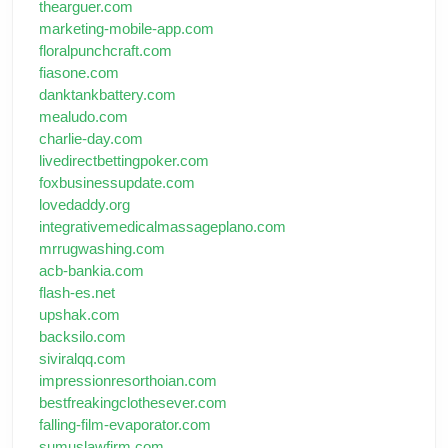
thearguer.com
marketing-mobile-app.com
floralpunchcraft.com
fiasone.com
danktankbattery.com
mealudo.com
charlie-day.com
livedirectbettingpoker.com
foxbusinessupdate.com
lovedaddy.org
integrativemedicalmassageplano.com
mrrugwashing.com
acb-bankia.com
flash-es.net
upshak.com
backsilo.com
siviralqq.com
impressionresorthoian.com
bestfreakingclothesever.com
falling-film-evaporator.com
sumuslawfirm.com