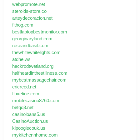
webpromote.net
steroids-store.co
arteydecoracion.net
fithog.com
bestlaptopbestmonitor.com
georginaryland.com
roseandbasil.com
thewhitewhitelights.com
atdhe.ws
heckrodtwetland.org
halfheardinthestillness.com
mybestmassagechair.com
ericreed.net
fluxetine.com
mobilecasino8760.com
betqq3.net
casinoloans5.us
CasinoAuction.us
kipooglecouk.us
mykitchennhome.com