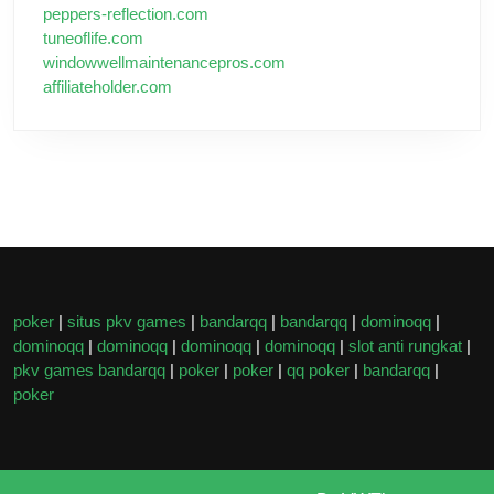
peppers-reflection.com
tuneoflife.com
windowwellmaintenancepros.com
affiliateholder.com
poker
|
situs pkv games
|
bandarqq
|
bandarqq
|
dominoqq
|
dominoqq
|
dominoqq
|
dominoqq
|
dominoqq
|
slot anti rungkat
|
pkv games bandarqq
|
poker
|
poker
|
qq poker
|
bandarqq
|
poker