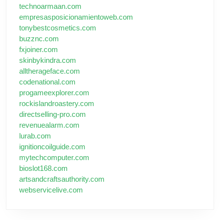
technoarmaan.com
empresasposicionamientoweb.com
tonybestcosmetics.com
buzznc.com
fxjoiner.com
skinbykindra.com
alltherageface.com
codenational.com
progameexplorer.com
rockislandroastery.com
directselling-pro.com
revenuealarm.com
lurab.com
ignitioncoilguide.com
mytechcomputer.com
bioslot168.com
artsandcraftsauthority.com
webservicelive.com