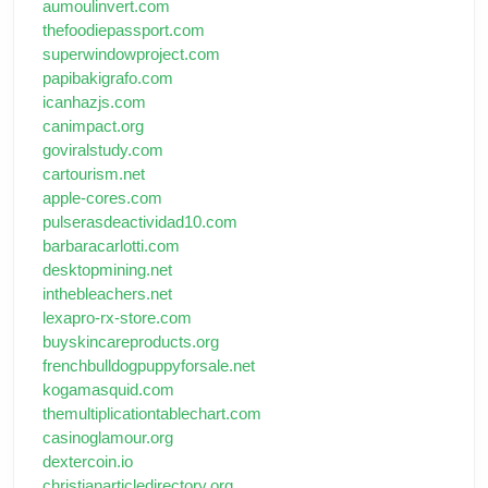
aumoulinvert.com
thefoodiepassport.com
superwindowproject.com
papibakigrafo.com
icanhazjs.com
canimpact.org
goviralstudy.com
cartourism.net
apple-cores.com
pulserasdeactividad10.com
barbaracarlotti.com
desktopmining.net
inthebleachers.net
lexapro-rx-store.com
buyskincareproducts.org
frenchbulldogpuppyforsale.net
kogamasquid.com
themultiplicationtablechart.com
casinoglamour.org
dextercoin.io
christianarticledirectory.org