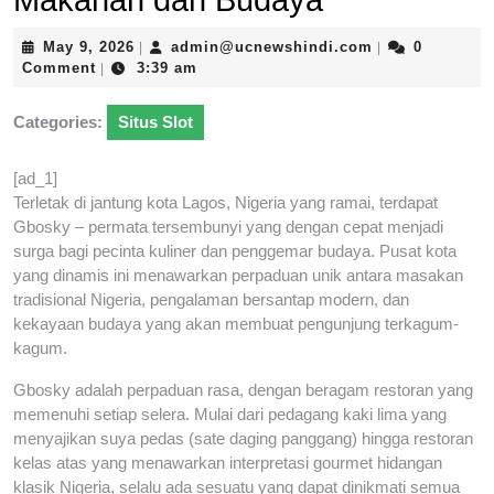
Makanan dan Budaya
May
admin@ucnews
May 9, 2026
admin@ucnewshindi.com
0
|
|
9,
Comment
3:39 am
|
2026
Categories:
Situs Slot
[ad_1]
Terletak di jantung kota Lagos, Nigeria yang ramai, terdapat
Gbosky – permata tersembunyi yang dengan cepat menjadi
surga bagi pecinta kuliner dan penggemar budaya. Pusat kota
yang dinamis ini menawarkan perpaduan unik antara masakan
tradisional Nigeria, pengalaman bersantap modern, dan
kekayaan budaya yang akan membuat pengunjung terkagum-
kagum.
Gbosky adalah perpaduan rasa, dengan beragam restoran yang
memenuhi setiap selera. Mulai dari pedagang kaki lima yang
menyajikan suya pedas (sate daging panggang) hingga restoran
kelas atas yang menawarkan interpretasi gourmet hidangan
klasik Nigeria, selalu ada sesuatu yang dapat dinikmati semua