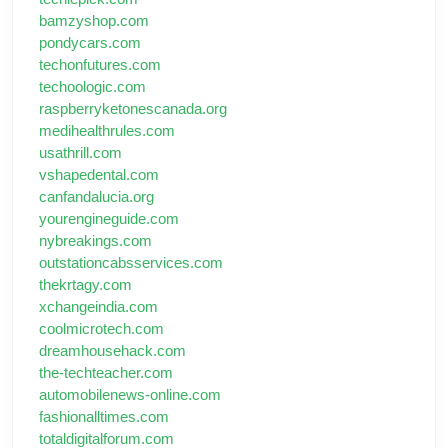
bamzyshop.com
pondycars.com
techonfutures.com
techoologic.com
raspberryketonescanada.org
medihealthrules.com
usathrill.com
vshapedental.com
canfandalucia.org
yourengineguide.com
nybreakings.com
outstationcabsservices.com
thekrtagy.com
xchangeindia.com
coolmicrotech.com
dreamhousehack.com
the-techteacher.com
automobilenews-online.com
fashionalltimes.com
totaldigitalforum.com