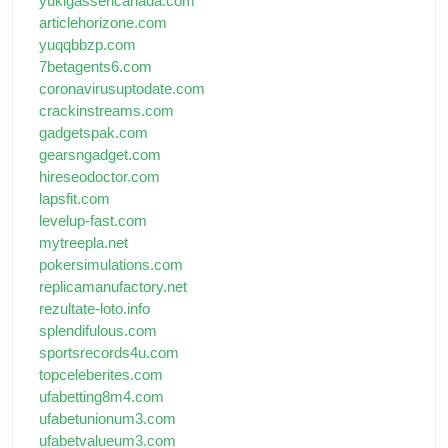
yukigassencanada.com
articlehorizone.com
yuqqbbzp.com
7betagents6.com
coronavirusuptodate.com
crackinstreams.com
gadgetspak.com
gearsngadget.com
hireseodoctor.com
lapsfit.com
levelup-fast.com
mytreepla.net
pokersimulations.com
replicamanufactory.net
rezultate-loto.info
splendifulous.com
sportsrecords4u.com
topceleberites.com
ufabetting8m4.com
ufabetunionum3.com
ufabetvalueum3.com