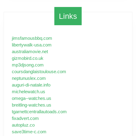
Links
jimsfamousbbq.com
libertywalk-usa.com
australiamovie.net
gizmobird.co.uk
mp3djsong.com
coursdanglaistoulouse.com
neptunuslex.com
auguri-di-natale.info
michelewatch.us
omega--watches.us
breitling-watches.us
tgarnettcentrallautoads.com
fixadvert.com
autopluz.co
save3time-c.com