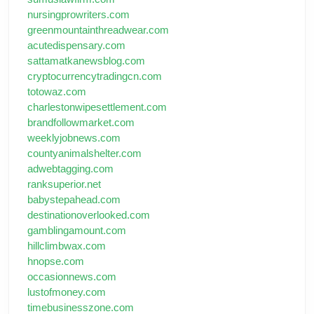
nursingprowriters.com
greenmountainthreadwear.com
acutedispensary.com
sattamatkanewsblog.com
cryptocurrencytradingcn.com
totowaz.com
charlestonwipesettlement.com
brandfollowmarket.com
weeklyjobnews.com
countyanimalshelter.com
adwebtagging.com
ranksuperior.net
babystepahead.com
destinationoverlooked.com
gamblingamount.com
hillclimbwax.com
hnopse.com
occasionnews.com
lustofmoney.com
timebusinesszone.com