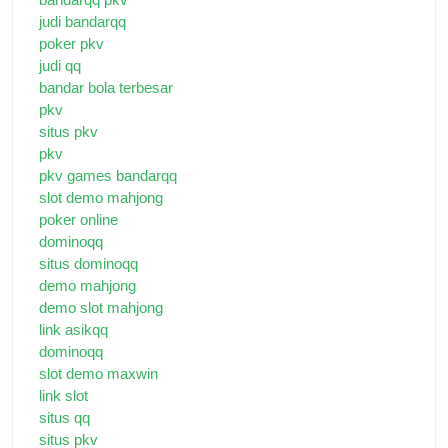
judi bandarqq
poker pkv
judi qq
bandar bola terbesar
pkv
situs pkv
pkv
pkv games bandarqq
slot demo mahjong
poker online
dominoqq
situs dominoqq
demo mahjong
demo slot mahjong
link asikqq
dominoqq
slot demo maxwin
link slot
situs qq
situs pkv