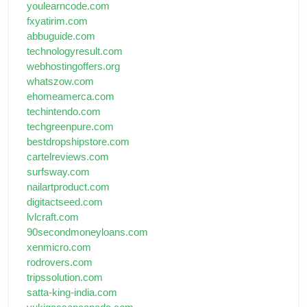
youlearncode.com
fxyatirim.com
abbuguide.com
technologyresult.com
webhostingoffers.org
whatszow.com
ehomeamerca.com
techintendo.com
techgreenpure.com
bestdropshipstore.com
cartelreviews.com
surfsway.com
nailartproduct.com
digitactseed.com
lvlcraft.com
90secondmoneyloans.com
xenmicro.com
rodrovers.com
tripssolution.com
satta-king-india.com