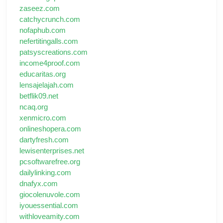
zaseez.com
catchycrunch.com
nofaphub.com
nefertitingalls.com
patsyscreations.com
income4proof.com
educaritas.org
lensajelajah.com
betflik09.net
ncaq.org
xenmicro.com
onlineshopera.com
dartyfresh.com
lewisenterprises.net
pcsoftwarefree.org
dailylinking.com
dnafyx.com
giocolenuvole.com
iyouessential.com
withloveamity.com