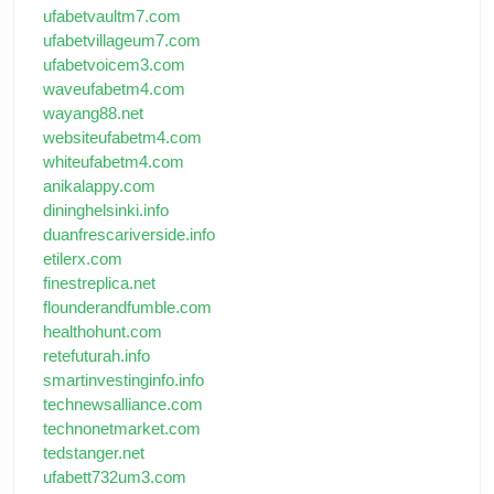
ufabetvaultm7.com
ufabetvillageum7.com
ufabetvoicem3.com
waveufabetm4.com
wayang88.net
websiteufabetm4.com
whiteufabetm4.com
anikalappy.com
dininghelsinki.info
duanfrescariverside.info
etilerx.com
finestreplica.net
flounderandfumble.com
healthohunt.com
retefuturah.info
smartinvestinginfo.info
technewsalliance.com
technonetmarket.com
tedstanger.net
ufabett732um3.com