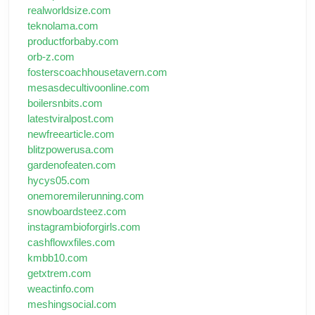
realworldsize.com
teknolama.com
productforbaby.com
orb-z.com
fosterscoachhousetavern.com
mesasdecultivoonline.com
boilersnbits.com
latestviralpost.com
newfreearticle.com
blitzpowerusa.com
gardenofeaten.com
hycys05.com
onemoremilerunning.com
snowboardsteez.com
instagrambioforgirls.com
cashflowxfiles.com
kmbb10.com
getxtrem.com
weactinfo.com
meshingsocial.com