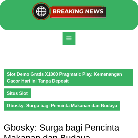
Skip
to
content
Skip
to
Open
content
Button
Slot Demo Gratis X1000 Pragmatic Play, Kemenangan
Gacor Hari Ini Tanpa Deposit
Situs Slot
Gbosky: Surga bagi Pencinta Makanan dan Budaya
Gbosky: Surga bagi Pencinta