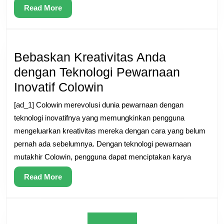
Situs
Read
Read More
Taruhan
More
Populer
Bebaskan Kreativitas Anda
dengan Teknologi Pewarnaan
Bebaskan
Inovatif Colowin
Kreativitas
[ad_1] Colowin merevolusi dunia pewarnaan dengan
Anda
teknologi inovatifnya yang memungkinkan pengguna
dengan
mengeluarkan kreativitas mereka dengan cara yang belum
pernah ada sebelumnya. Dengan teknologi pewarnaan
Teknologi
mutakhir Colowin, pengguna dapat menciptakan karya
Pewarnaan
Inovatif
Read
Read More
More
Colowin