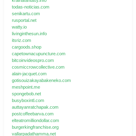
krainafantasy.info
todas-noticias.com
senikartu.com
rusportal.net
watty.io
livinginthesun.info
itsriz.com
cargoods.shop
capetownacupuncture.com
bitcoinvideospro.com
cosmiccrowcollective.com
alain-jacquet.com
gotisouizakayabakeneko.com
meshpoint.me
spongebob.net
busyboxintl.com
auttayanratchapak.com
postcoffeebarva.com
elteatromilliondollar.com
burgerkingfranchise.org
vallarpadathamma.net