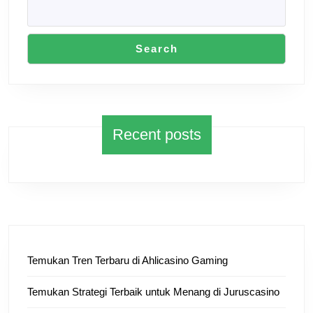
Search
Recent posts
Temukan Tren Terbaru di Ahlicasino Gaming
Temukan Strategi Terbaik untuk Menang di Juruscasino