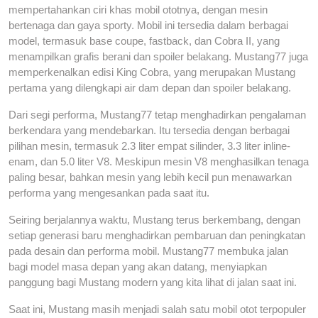
mempertahankan ciri khas mobil ototnya, dengan mesin
bertenaga dan gaya sporty. Mobil ini tersedia dalam berbagai
model, termasuk base coupe, fastback, dan Cobra II, yang
menampilkan grafis berani dan spoiler belakang. Mustang77 juga
memperkenalkan edisi King Cobra, yang merupakan Mustang
pertama yang dilengkapi air dam depan dan spoiler belakang.
Dari segi performa, Mustang77 tetap menghadirkan pengalaman
berkendara yang mendebarkan. Itu tersedia dengan berbagai
pilihan mesin, termasuk 2.3 liter empat silinder, 3.3 liter inline-
enam, dan 5.0 liter V8. Meskipun mesin V8 menghasilkan tenaga
paling besar, bahkan mesin yang lebih kecil pun menawarkan
performa yang mengesankan pada saat itu.
Seiring berjalannya waktu, Mustang terus berkembang, dengan
setiap generasi baru menghadirkan pembaruan dan peningkatan
pada desain dan performa mobil. Mustang77 membuka jalan
bagi model masa depan yang akan datang, menyiapkan
panggung bagi Mustang modern yang kita lihat di jalan saat ini.
Saat ini, Mustang masih menjadi salah satu mobil otot terpopuler