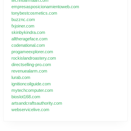
technoarmaan.com
empresasposicionamientoweb.com
tonybestcosmetics.com
buzznc.com
fxjoiner.com
skinbykindra.com
alltherageface.com
codenational.com
progameexplorer.com
rockislandroastery.com
directselling-pro.com
revenuealarm.com
lurab.com
ignitioncoilguide.com
mytechcomputer.com
bioslot168.com
artsandcraftsauthority.com
webservicelive.com