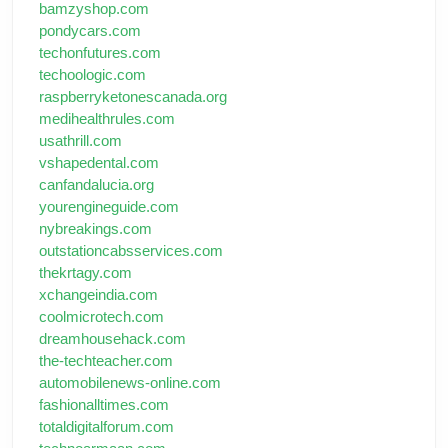
bamzyshop.com
pondycars.com
techonfutures.com
techoologic.com
raspberryketonescanada.org
medihealthrules.com
usathrill.com
vshapedental.com
canfandalucia.org
yourengineguide.com
nybreakings.com
outstationcabsservices.com
thekrtagy.com
xchangeindia.com
coolmicrotech.com
dreamhousehack.com
the-techteacher.com
automobilenews-online.com
fashionalltimes.com
totaldigitalforum.com