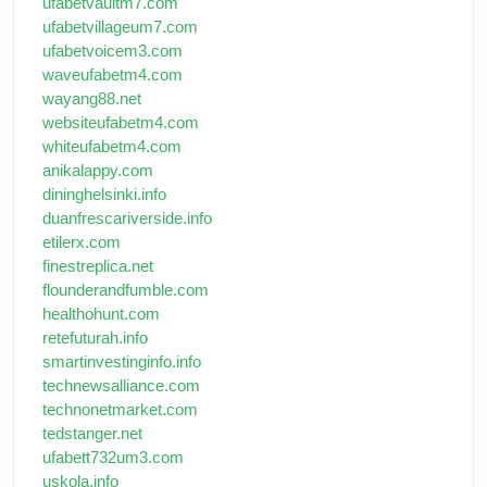
ufabetvaultm7.com
ufabetvillageum7.com
ufabetvoicem3.com
waveufabetm4.com
wayang88.net
websiteufabetm4.com
whiteufabetm4.com
anikalappy.com
dininghelsinki.info
duanfrescariverside.info
etilerx.com
finestreplica.net
flounderandfumble.com
healthohunt.com
retefuturah.info
smartinvestinginfo.info
technewsalliance.com
technonetmarket.com
tedstanger.net
ufabett732um3.com
uskola.info