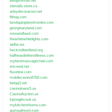
webpromote.net
steroids-store.co
arteydecoracion.net
fithog.com
bestlaptopbestmonitor.com
georginaryland.com
roseandbasil.com
thewhitewhitelights.com
atdhe.ws
heckrodtwetland.org
halfheardinthestillness.com
mybestmassagechair.com
ericreed.net
fluxetine.com
mobilecasino8760.com
betqq3.net
casinoloans5.us
CasinoAuction.us
kipooglecouk.us
mykitchennhome.com
aumoulinvert.com