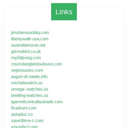
Links
jimsfamousbbq.com
libertywalk-usa.com
australiamovie.net
gizmobird.co.uk
mp3djsong.com
coursdanglaistoulouse.com
neptunuslex.com
auguri-di-natale.info
michelewatch.us
omega--watches.us
breitling-watches.us
tgarnettcentrallautoads.com
fixadvert.com
autopluz.co
save3time-c.com
vexonhcf.com