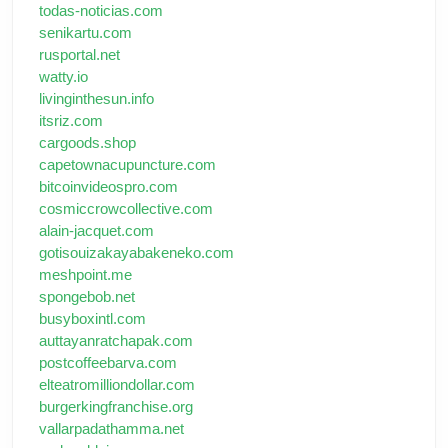
todas-noticias.com
senikartu.com
rusportal.net
watty.io
livinginthesun.info
itsriz.com
cargoods.shop
capetownacupuncture.com
bitcoinvideospro.com
cosmiccrowcollective.com
alain-jacquet.com
gotisouizakayabakeneko.com
meshpoint.me
spongebob.net
busyboxintl.com
auttayanratchapak.com
postcoffeebarva.com
elteatromilliondollar.com
burgerkingfranchise.org
vallarpadathamma.net