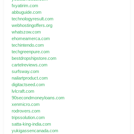
fxyatirim.com
abbuguide.com
technologyresult.com
webhostingoffers.org
whatszow.com
ehomeamerca.com
techintendo.com
techgreenpure.com
bestdropshipstore.com
cartelreviews.com
surfsway.com
nailartproduct.com
digitactseed.com
lvlcraft.com
90secondmoneyloans.com
xenmicro.com
rodrovers.com
tripssolution.com
satta-king-india.com
yukigassencanada.com