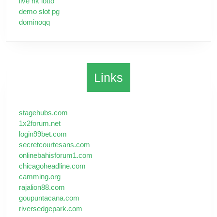
live hk lotto
demo slot pg
dominoqq
Links
stagehubs.com
1x2forum.net
login99bet.com
secretcourtesans.com
onlinebahisforum1.com
chicagoheadline.com
camming.org
rajalion88.com
goupuntacana.com
riversedgepark.com