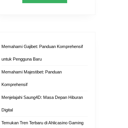
Memahami Gajibet: Panduan Komprehensif
untuk Pengguna Baru
Memahami Majestibet: Panduan
Komprehensif
Menjelajahi Saung4D: Masa Depan Hiburan
Digital
Temukan Tren Terbaru di Ahlicasino Gaming