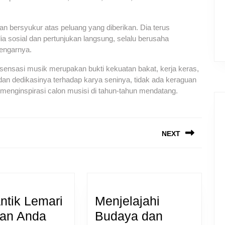
n bersyukur atas peluang yang diberikan. Dia terus
 sosial dan pertunjukan langsung, selalu berusaha
engarnya.
sensasi musik merupakan bukti kekuatan bakat, kerja keras,
an dedikasinya terhadap karya seninya, tidak ada keraguan
enginspirasi calon musisi di tahun-tahun mendatang.
Previous
Next
post:
post:
NEXT
ntik Lemari
Menjelajahi
ian Anda
Budaya dan