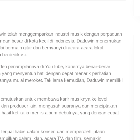
win telah menggemparkan industri musik dengan perpaduan
ir dan besar di kota kecil di Indonesia, Daduwin menemukan
 bermain gitar dan bernyanyi di acara-acara lokal,
berdedikasi.
eo penampilannya di YouTube, kariernya benar-benar
ya yang menyentuh hati dengan cepat menarik perhatian
ggannya mulai meroket. Tak lama kemudian, Daduwin memiliki
emutuskan untuk membawa karir musiknya ke level
si dan produser lain, mengasah suaranya dan menciptakan
asil ketika ia merilis album debutnya, yang dengan cepat
 terjual habis dalam konser, dan memperoleh jutaan
tampilkan dalam iklan, acara TV, dan film, semakin