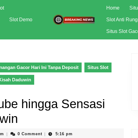
ot
Home
Situ
Slot Demo
Slot Anti Run
Situs Slot Gac
nangan Gacor Hari Ini Tanpa Deposit
Situs Slot
 Kisah Daduwin
ube hingga Sensasi
win
admin@ucnewshindi.com
om
0 Comment
5:16 pm
|
|