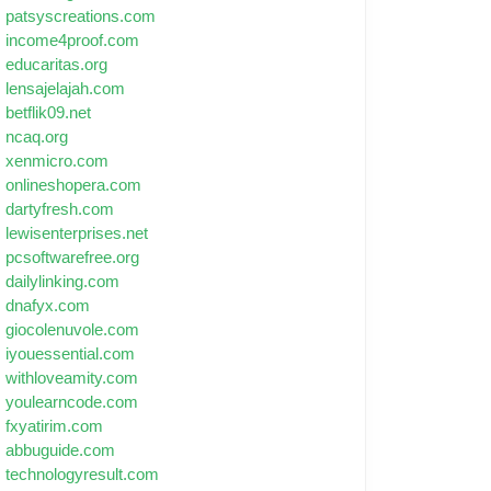
patsyscreations.com
income4proof.com
educaritas.org
lensajelajah.com
betflik09.net
ncaq.org
xenmicro.com
onlineshopera.com
dartyfresh.com
lewisenterprises.net
pcsoftwarefree.org
dailylinking.com
dnafyx.com
giocolenuvole.com
iyouessential.com
withloveamity.com
youlearncode.com
fxyatirim.com
abbuguide.com
technologyresult.com