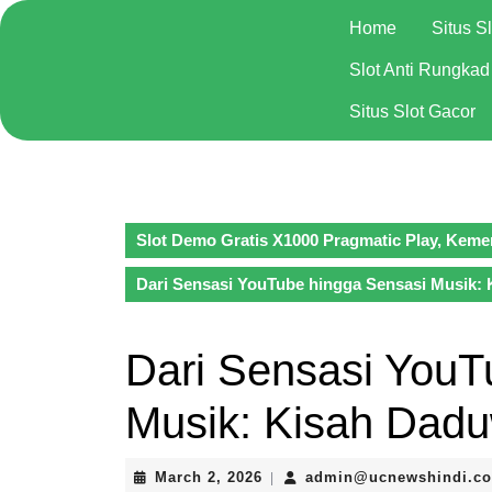
Skip
Home
Situs Sl
to
content
Slot Anti Rungkad
Skip
to
Situs Slot Gacor
content
Slot Demo Gratis X1000 Pragmatic Play, Keme
Dari Sensasi YouTube hingga Sensasi Musik:
Dari Sensasi YouT
Musik: Kisah Dadu
March
March 2, 2026
admin@ucnewshindi.c
|