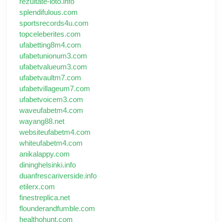
rezultate-loto.info
splendifulous.com
sportsrecords4u.com
topceleberites.com
ufabetting8m4.com
ufabetunionum3.com
ufabetvalueum3.com
ufabetvaultm7.com
ufabetvillageum7.com
ufabetvoicem3.com
waveufabetm4.com
wayang88.net
websiteufabetm4.com
whiteufabetm4.com
anikalappy.com
dininghelsinki.info
duanfrescariverside.info
etilerx.com
finestreplica.net
flounderandfumble.com
healthohunt.com