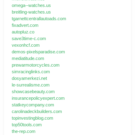
omega--watches.us
breitling-watches.us
tgarnettcentrallautoads.com
fixadvert.com
autopluz.co
save3time-c.com
vexonhcf.com
demos-pixelsparadise.com
mediatitude.com
prewarmotorcycles.com
simracinglinks.com
dosyamerkezi.net
le-surrealisme.com
showcasebeauty.com
insurancepolicyexpert.com
statkeycompany.com
carolinadeckbuilders.com
topinvestingblog.com
top50tools.com
the-rep.com