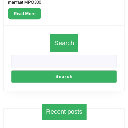
manfaat MPO300
Read
Read More
More
Search
Search
Recent posts