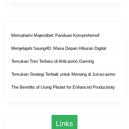
Memahami Majestibet: Panduan Komprehensif
Menjelajahi Saung4D: Masa Depan Hiburan Digital
Temukan Tren Terbaru di Ahlicasino Gaming
Temukan Strategi Terbaik untuk Menang di Juruscasino
The Benefits of Using Plisbet for Enhanced Productivity
Links