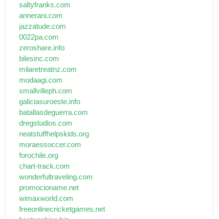
saltyfranks.com
annerani.com
jazzatude.com
0022pa.com
zeroshare.info
bilesinc.com
milaretreatnz.com
modaagi.com
smallvilleph.com
galiciasuroeste.info
batallasdeguerra.com
dregstudios.com
neatstuffhelpskids.org
moraessoccer.com
forochile.org
chart-track.com
wonderfultraveling.com
promocioname.net
wimaxworld.com
freeonlinecricketgames.net