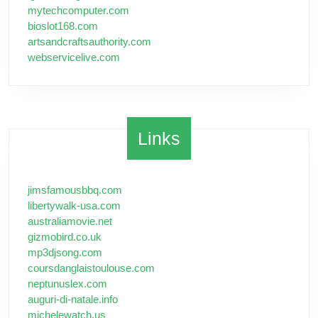
mytechcomputer.com
bioslot168.com
artsandcraftsauthority.com
webservicelive.com
Links
jimsfamousbbq.com
libertywalk-usa.com
australiamovie.net
gizmobird.co.uk
mp3djsong.com
coursdanglaistoulouse.com
neptunuslex.com
auguri-di-natale.info
michelewatch.us