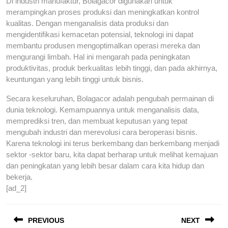
Di industri manufaktur, Bolagacor digunakan untuk
merampingkan proses produksi dan meningkatkan kontrol
kualitas. Dengan menganalisis data produksi dan
mengidentifikasi kemacetan potensial, teknologi ini dapat
membantu produsen mengoptimalkan operasi mereka dan
mengurangi limbah. Hal ini mengarah pada peningkatan
produktivitas, produk berkualitas lebih tinggi, dan pada akhirnya,
keuntungan yang lebih tinggi untuk bisnis.
Secara keseluruhan, Bolagacor adalah pengubah permainan di
dunia teknologi. Kemampuannya untuk menganalisis data,
memprediksi tren, dan membuat keputusan yang tepat
mengubah industri dan merevolusi cara beroperasi bisnis.
Karena teknologi ini terus berkembang dan berkembang menjadi
sektor -sektor baru, kita dapat berharap untuk melihat kemajuan
dan peningkatan yang lebih besar dalam cara kita hidup dan
bekerja.
[ad_2]
Previous
N
Post
post:
p
PREVIOUS
NEXT
navigation