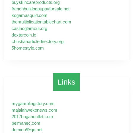
buyskincareproducts.org
frenchbulldogpuppyforsale.net
kogamasquid.com
themultiplicationtablechart.com
casinoglamour.org
dextercoin.io
christianarticledirectory.org
5homestyle.com
Links
mygamblingstory.com
majalahwekonews.com
2017hoganoutlet.com
pelmanec.com
domino99qq.net