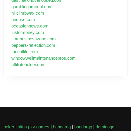
destinationoverlooked.com
gamblingamount.com
hillclimbwax.com
hnopse.com
occasionnews.com
lustofmoney.com
timebusinesszone.com
peppers-reflection.com
tuneoflife.com
windowwellmaintenancepros.com
affiliateholder.com
poker
|
situs pkv games
|
bandarqq
|
bandarqq
|
dominoqq
|