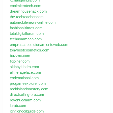
xchangeindia.com
coolmicrotech.com
dreamhousehack.com
the-techteacher.com
automobilenews-online.com
fashionalltimes.com
totaldigitalforum.com
technoarmaan.com
empresasposicionamientoweb.com
tonybestcosmetics.com
buzznc.com
fxjoiner.com
skinbykindra.com
alltherageface.com
codenational.com
progameexplorer.com
rockislandroastery.com
directselling-pro.com
revenuealarm.com
lurab.com
ignitioncoilguide.com