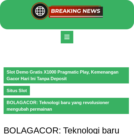
Skip
to
content
Skip
to
Open
content
Button
Slot Demo Gratis X1000 Pragmatic Play, Kemenangan
Gacor Hari Ini Tanpa Deposit
Situs Slot
BOLAGACOR: Teknologi baru yang revolusioner
mengubah permainan
BOLAGACOR: Teknologi baru