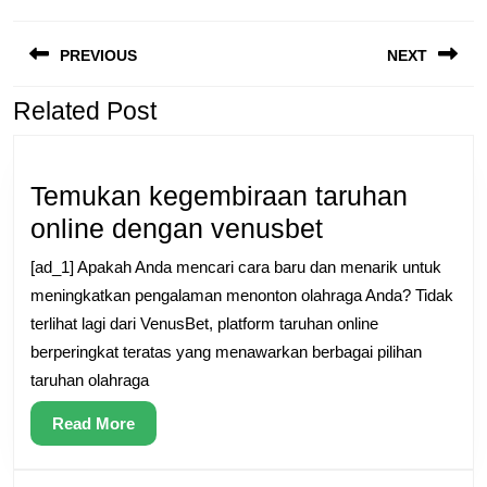
Previous
N
Post
post:
p
PREVIOUS
NEXT
navigation
Related Post
Temukan kegembiraan taruhan
Temukan
online dengan venusbet
kegembiraan
[ad_1] Apakah Anda mencari cara baru dan menarik untuk
taruhan
meningkatkan pengalaman menonton olahraga Anda? Tidak
online
terlihat lagi dari VenusBet, platform taruhan online
berperingkat teratas yang menawarkan berbagai pilihan
dengan
taruhan olahraga
venusbet
Read
Read More
More