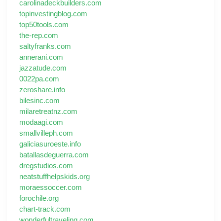
carolinadeckbuilders.com
topinvestingblog.com
top50tools.com
the-rep.com
saltyfranks.com
annerani.com
jazzatude.com
0022pa.com
zeroshare.info
bilesinc.com
milaretreatnz.com
modaagi.com
smallvilleph.com
galiciasuroeste.info
batallasdeguerra.com
dregstudios.com
neatstuffhelpskids.org
moraessoccer.com
forochile.org
chart-track.com
wonderfultraveling.com