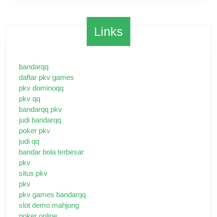
Links
bandarqq
daftar pkv games
pkv dominoqq
pkv qq
bandarqq pkv
judi bandarqq
poker pkv
judi qq
bandar bola terbesar
pkv
situs pkv
pkv
pkv games bandarqq
slot demo mahjong
poker online