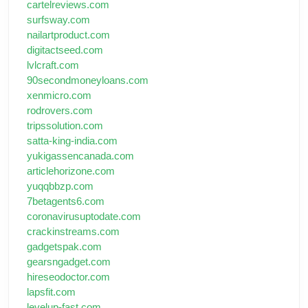
cartelreviews.com
surfsway.com
nailartproduct.com
digitactseed.com
lvlcraft.com
90secondmoneyloans.com
xenmicro.com
rodrovers.com
tripssolution.com
satta-king-india.com
yukigassencanada.com
articlehorizone.com
yuqqbbzp.com
7betagents6.com
coronavirusuptodate.com
crackinstreams.com
gadgetspak.com
gearsngadget.com
hireseodoctor.com
lapsfit.com
levelup-fast.com