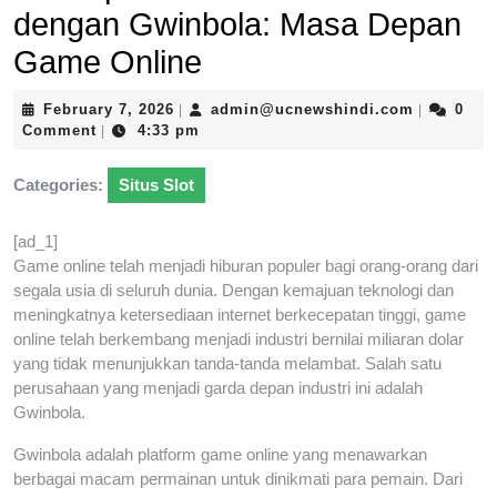
dengan Gwinbola: Masa Depan
Game Online
February
admin@uc
February 7, 2026
admin@ucnewshindi.com
0
|
|
7,
Comment
4:33 pm
|
2026
Categories:
Situs Slot
[ad_1]
Game online telah menjadi hiburan populer bagi orang-orang dari
segala usia di seluruh dunia. Dengan kemajuan teknologi dan
meningkatnya ketersediaan internet berkecepatan tinggi, game
online telah berkembang menjadi industri bernilai miliaran dolar
yang tidak menunjukkan tanda-tanda melambat. Salah satu
perusahaan yang menjadi garda depan industri ini adalah
Gwinbola.
Gwinbola adalah platform game online yang menawarkan
berbagai macam permainan untuk dinikmati para pemain. Dari