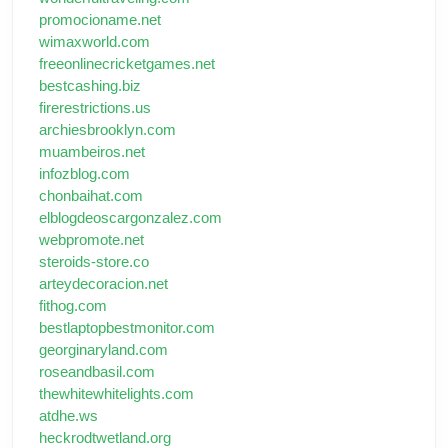
promocioname.net
wimaxworld.com
freeonlinecricketgames.net
bestcashing.biz
firerestrictions.us
archiesbrooklyn.com
muambeiros.net
infozblog.com
chonbaihat.com
elblogdeoscargonzalez.com
webpromote.net
steroids-store.co
arteydecoracion.net
fithog.com
bestlaptopbestmonitor.com
georginaryland.com
roseandbasil.com
thewhitewhitelights.com
atdhe.ws
heckrodtwetland.org