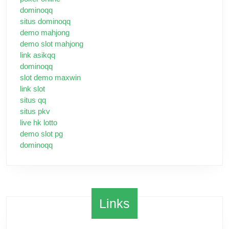
dominoqq
situs dominoqq
demo mahjong
demo slot mahjong
link asikqq
dominoqq
slot demo maxwin
link slot
situs qq
situs pkv
live hk lotto
demo slot pg
dominoqq
Links