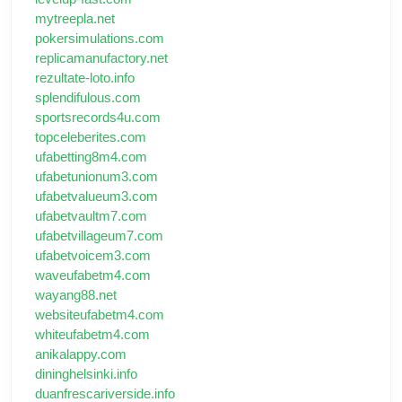
mytreepla.net
pokersimulations.com
replicamanufactory.net
rezultate-loto.info
splendifulous.com
sportsrecords4u.com
topceleberites.com
ufabetting8m4.com
ufabetunionum3.com
ufabetvalueum3.com
ufabetvaultm7.com
ufabetvillageum7.com
ufabetvoicem3.com
waveufabetm4.com
wayang88.net
websiteufabetm4.com
whiteufabetm4.com
anikalappy.com
dininghelsinki.info
duanfrescariverside.info