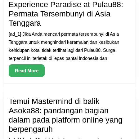
Experience Paradise at Pulau88:
Permata Tersembunyi di Asia
Experience
Tenggara
Paradise
[ad_1] Jika Anda mencari permata tersembunyi di Asia
at
Tenggara untuk menghindari keramaian dan kesibukan
Pulau88:
kehidupan kota, tidak terlihat lagi dari Pulau88. Surga
terpencil ini terletak di lepas pantai Indonesia dan
Permata
Tersembunyi
Read
Read More
di
More
Asia
Tenggara
Temui Mastermind di balik
Asoka88: pandangan bagian
dalam pada platform online yang
Temui
berpengaruh
Mastermind