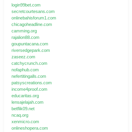
login99bet.com
secretcourtesans.com
onlinebahisforum1.com
chicagoheadline.com
camming.org
rajalion88.com
goupuntacana.com
riversedgepark.com
zaseez.com
catchycrunch.com
nofaphub.com
nefertitingalls.com
patsyscreations.com
income4proof.com
educaritas.org
lensajelajah.com
betflik09.net
ncaq.org
xenmicro.com
onlineshopera.com