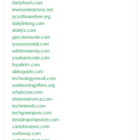
dartyfresh.com
lewisenterprises.net
pcsoftwarefree.org
dailylinking.com
dnafyx.com
giocolenuvole.com
iyouessential.com
withloveamity.com
youlearncode.com
fxyatirim.com
abbuguide.com
technologyresult.com
webhostingoffers.org
whatszow.com
ehomeamerca.com
techintendo.com
techgreenpure.com
bestdropshipstore.com
cartelreviews.com
surfsway.com