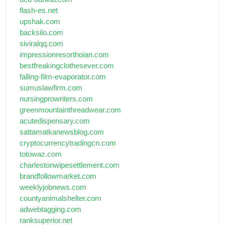
flash-es.net
upshak.com
backsilo.com
siviralqq.com
impressionresorthoian.com
bestfreakingclothesever.com
falling-film-evaporator.com
sumuslawfirm.com
nursingprowriters.com
greenmountainthreadwear.com
acutedispensary.com
sattamatkanewsblog.com
cryptocurrencytradingcn.com
totowaz.com
charlestonwipesettlement.com
brandfollowmarket.com
weeklyjobnews.com
countyanimalshelter.com
adwebtagging.com
ranksuperior.net