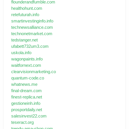
flounderandfumble.com
healthohunt.com
retefuturah.info
smartinvestinginfo.info
technewsalliance.com
technonetmarket.com
tedstanger.net
ufabett732um3.com
uskola.info
wagonpaints.info
waitfornext.com
clearvisionmarketing.co
quantum-code.co
whatnews.me
final-dream.com
finest-replica.net
gestioneinh.info
prosportdaily.net
salesinvest22.com
teseract.org
trendy-ama-shop.com