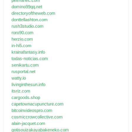
pelmanec.com
domino99qq.net
directoryoftheweb.com
donttellashton.com
rush3studio.com
roro90.com
herzio.com
in-hi5.com
krainafantasy.info
todas-noticias.com
senikartu.com
rusportal.net
watty.io
livinginthesun.info
itsriz.com
cargoods.shop
capetownacupuncture.com
bitcoinvideospro.com
cosmiccrowcollective.com
alain-jacquet.com
gotisouizakayabakeneko.com