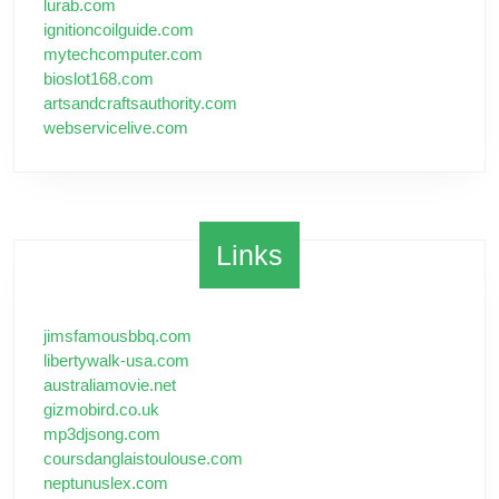
lurab.com
ignitioncoilguide.com
mytechcomputer.com
bioslot168.com
artsandcraftsauthority.com
webservicelive.com
Links
jimsfamousbbq.com
libertywalk-usa.com
australiamovie.net
gizmobird.co.uk
mp3djsong.com
coursdanglaistoulouse.com
neptunuslex.com