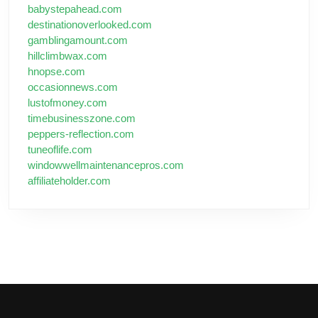
babystepahead.com
destinationoverlooked.com
gamblingamount.com
hillclimbwax.com
hnopse.com
occasionnews.com
lustofmoney.com
timebusinesszone.com
peppers-reflection.com
tuneoflife.com
windowwellmaintenancepros.com
affiliateholder.com