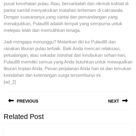
pusat kesehatan pulau. Atau, bersantailah dan nikmati koktail di
pantai sambil menyaksikan matahari terbenam di cakrawala.
Dengan suasananya yang santai dan pemandangan yang
menakjubkan, Pulau88 adalah tempat yang sempurna untuk
melepas lelah dan memulihkan tenaga.
Jadi mengapa menunggu? Melarikan diri ke Pulau88 dan
rasakan liburan pulau terbaik. Baik Anda mencari relaksasi,
petualangan, atau sekadar istirahat dari kesibukan sehari-hari,
Pulau88 memiliki semua yang Anda butuhkan untuk mewujudkan
liburan impian Anda. Pesan perjalanan Anda hari ini dan temukan
keindahan dan ketenangan surga tersembunyi ini.
[ad_2]
Previous
N
Post
post:
p
PREVIOUS
NEXT
navigation
Related Post