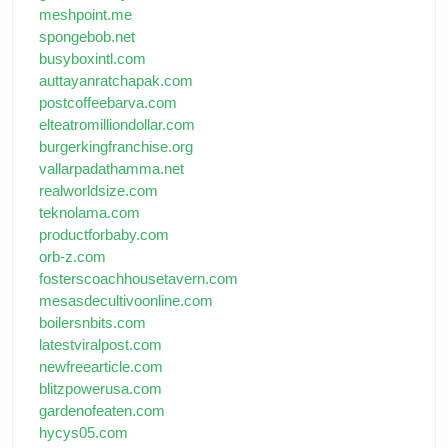
meshpoint.me
spongebob.net
busyboxintl.com
auttayanratchapak.com
postcoffeebarva.com
elteatromilliondollar.com
burgerkingfranchise.org
vallarpadathamma.net
realworldsize.com
teknolama.com
productforbaby.com
orb-z.com
fosterscoachhousetavern.com
mesasdecultivoonline.com
boilersnbits.com
latestviralpost.com
newfreearticle.com
blitzpowerusa.com
gardenofeaten.com
hycys05.com