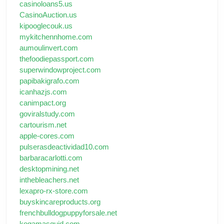
casinoloans5.us
CasinoAuction.us
kipooglecouk.us
mykitchennhome.com
aumoulinvert.com
thefoodiepassport.com
superwindowproject.com
papibakigrafo.com
icanhazjs.com
canimpact.org
goviralstudy.com
cartourism.net
apple-cores.com
pulserasdeactividad10.com
barbaracarlotti.com
desktopmining.net
inthebleachers.net
lexapro-rx-store.com
buyskincareproducts.org
frenchbulldogpuppyforsale.net
kogamasquid.com