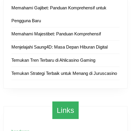
Memahami Gajibet: Panduan Komprehensif untuk
Pengguna Baru
Memahami Majestibet: Panduan Komprehensif
Menjelajahi Saung4D: Masa Depan Hiburan Digital
Temukan Tren Terbaru di Ahlicasino Gaming
Temukan Strategi Terbaik untuk Menang di Juruscasino
Links