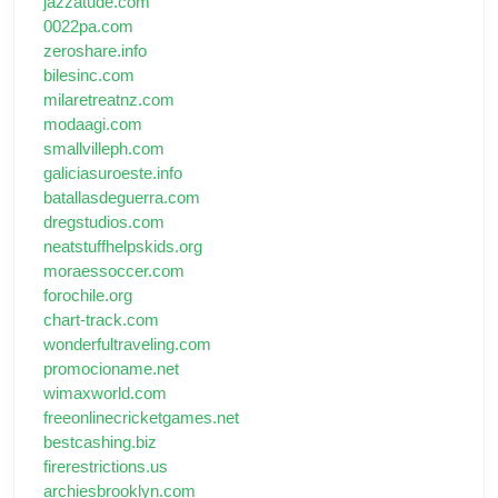
jazzatude.com
0022pa.com
zeroshare.info
bilesinc.com
milaretreatnz.com
modaagi.com
smallvilleph.com
galiciasuroeste.info
batallasdeguerra.com
dregstudios.com
neatstuffhelpskids.org
moraessoccer.com
forochile.org
chart-track.com
wonderfultraveling.com
promocioname.net
wimaxworld.com
freeonlinecricketgames.net
bestcashing.biz
firerestrictions.us
archiesbrooklyn.com