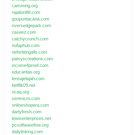
camming.org
rajalion88.com
goupuntacana.com
riversedgepark.com
zaseez.com
catchycrunch.com
nofaphub.com
nefertitingalls.com
patsyscreations.com
income4proof.com
educaritas.org
lensajelajah.com
betflik09.net
ncaq.org
xenmicro.com
onlineshopera.com
dartyfresh.com
lewisenterprises.net
pcsoftwarefree.org
dailylinking.com