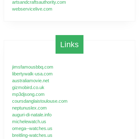
artsandcraftsauthority.com
webservicelive.com
Links
jimsfamousbbq.com
libertywalk-usa.com
australiamovie.net
gizmobird.co.uk
mp3djsong.com
coursdanglaistoulouse.com
neptunuslex.com
auguri-di-natale.info
michelewatch.us
omega--watches.us
breitling-watches.us