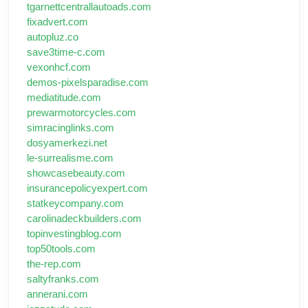
tgarnettcentrallautoads.com
fixadvert.com
autopluz.co
save3time-c.com
vexonhcf.com
demos-pixelsparadise.com
mediatitude.com
prewarmotorcycles.com
simracinglinks.com
dosyamerkezi.net
le-surrealisme.com
showcasebeauty.com
insurancepolicyexpert.com
statkeycompany.com
carolinadeckbuilders.com
topinvestingblog.com
top50tools.com
the-rep.com
saltyfranks.com
annerani.com