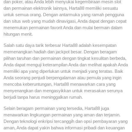
dan poker, atau Anda lebih menyukai kegembiraan mesin slot
dan permainan elektronik lainnya, Harta88 memiliki sesuatu
untuk semua orang. Dengan antarmuka yang ramah pengguna
dan situs web yang mudah dinavigasi, Anda dapat dengan cepat
menemukan permainan favorit Anda dan mulai bermain dalam
hitungan menit.
Salah satu daya tarik terbesar Harta88 adalah kesempatan
memenangkan hadiah dan jackpot besar. Dengan beragam
pilihan taruhan dan permainan dengan tingkat kesulitan berbeda,
Anda dapat menguji keterampilan Anda dan melihat apakah Anda
memiliki apa yang diperlukan untuk menjadi yang teratas. Baik
Anda seorang penjudi berpengalaman atau pemula yang ingin
mencoba keberuntungan, Harta88 menawarkan cara yang
menyenangkan dan mengasyikkan untuk merasakan serunya
berjudi tanpa harus meninggalkan rumah.
Selain beragam permainan yang tersedia, Harta88 juga
menawarkan lingkungan permainan yang aman dan terjamin.
Dengan teknologi enkripsi tercanggih dan opsi pembayaran yang
aman, Anda dapat yakin bahwa informasi pribadi dan keuangan