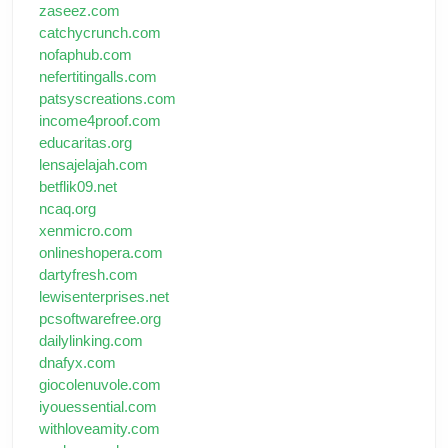
zaseez.com
catchycrunch.com
nofaphub.com
nefertitingalls.com
patsyscreations.com
income4proof.com
educaritas.org
lensajelajah.com
betflik09.net
ncaq.org
xenmicro.com
onlineshopera.com
dartyfresh.com
lewisenterprises.net
pcsoftwarefree.org
dailylinking.com
dnafyx.com
giocolenuvole.com
iyouessential.com
withloveamity.com