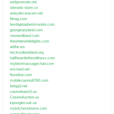
webpromote.net
steroids-store.co
arteydecoracion.net
fithog.com
bestlaptopbestmonitor.com
georginaryland.com
roseandbasil.com
thewhitewhitelights.com
atdhe.ws
heckrodtwetland.org
halfheardinthestillness.com
mybestmassagechair.com
ericreed.net
fluxetine.com
mobilecasino8760.com
betqq3.net
casinoloans5.us
CasinoAuction.us
kipooglecouk.us
mykitchennhome.com
aumoulinvert.com