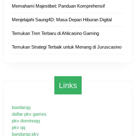
Memahami Majestibet: Panduan Komprehensif
Menjelajahi Saung4D: Masa Depan Hiburan Digital
Temukan Tren Terbaru di Ahlicasino Gaming
Temukan Strategi Terbaik untuk Menang di Juruscasino
Links
bandarqq
daftar pkv games
pkv dominoqq
pkv qq
bandarqq pkv