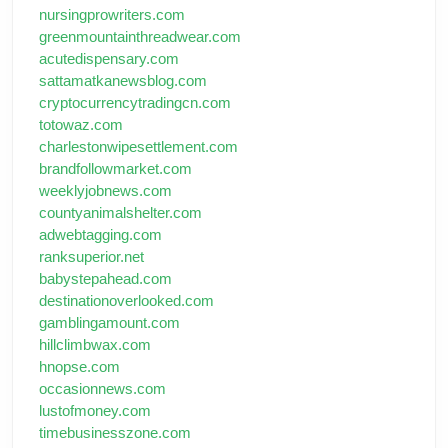
nursingprowriters.com
greenmountainthreadwear.com
acutedispensary.com
sattamatkanewsblog.com
cryptocurrencytradingcn.com
totowaz.com
charlestonwipesettlement.com
brandfollowmarket.com
weeklyjobnews.com
countyanimalshelter.com
adwebtagging.com
ranksuperior.net
babystepahead.com
destinationoverlooked.com
gamblingamount.com
hillclimbwax.com
hnopse.com
occasionnews.com
lustofmoney.com
timebusinesszone.com