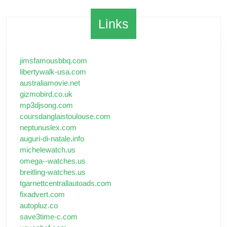
Links
jimsfamousbbq.com
libertywalk-usa.com
australiamovie.net
gizmobird.co.uk
mp3djsong.com
coursdanglaistoulouse.com
neptunuslex.com
auguri-di-natale.info
michelewatch.us
omega--watches.us
breitling-watches.us
tgarnettcentrallautoads.com
fixadvert.com
autopluz.co
save3time-c.com