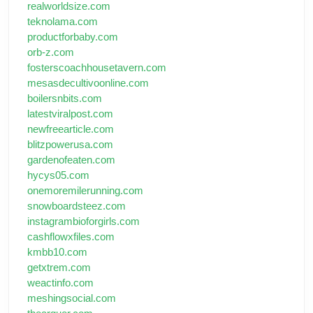
realworldsize.com
teknolama.com
productforbaby.com
orb-z.com
fosterscoachhousetavern.com
mesasdecultivoonline.com
boilersnbits.com
latestviralpost.com
newfreearticle.com
blitzpowerusa.com
gardenofeaten.com
hycys05.com
onemoremilerunning.com
snowboardsteez.com
instagrambioforgirls.com
cashflowxfiles.com
kmbb10.com
getxtrem.com
weactinfo.com
meshingsocial.com