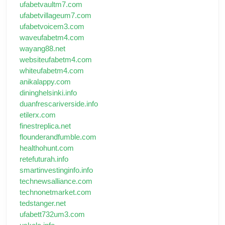
ufabetvaultm7.com
ufabetvillageum7.com
ufabetvoicem3.com
waveufabetm4.com
wayang88.net
websiteufabetm4.com
whiteufabetm4.com
anikalappy.com
dininghelsinki.info
duanfrescariverside.info
etilerx.com
finestreplica.net
flounderandfumble.com
healthohunt.com
retefuturah.info
smartinvestinginfo.info
technewsalliance.com
technonetmarket.com
tedstanger.net
ufabett732um3.com