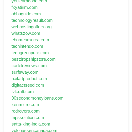
youlearncode.com
fxyatirim.com
abbuguide.com
technologyresult.com
webhostingoffers.org
whatszow.com
ehomeamerca.com
techintendo.com
techgreenpure.com
bestdropshipstore.com
cartelreviews.com
surfsway.com
nailartproduct.com
digitactseed.com
lvlcraft.com
90secondmoneyloans.com
xenmicro.com
rodrovers.com
tripssolution.com
satta-king-india.com
yukigassencanada.com