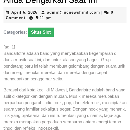
Anda Dengarkan Saat Ini
April
admin@ucnew
April 6, 2026
admin@ucnewshindi.com
0
|
|
6,
Comment
5:11 pm
|
2026
Categories:
Situs Slot
[ad_1]
Bandarlotre adalah band yang menyebabkan kegemparan di
dunia musik saat ini, dan untuk alasan yang bagus. Grup
pendatang baru ini telah membuat gelombang dengan suara unik
dan energi menular mereka, dan mereka dengan cepat
mendapatkan penggemar setia.
Berasal dari kota kecil di Midwest, Bandarlotre adalah band yang
sulit dikategorikan dengan mudah. Musik mereka merupakan
perpaduan pengaruh indie rock, pop, dan elektronik, menciptakan
suara yang familiar sekaligus segar. Dengan hook yang menarik,
lirik yang bijaksana, dan instrumentasi yang dinamis, lagu-lagu
mereka merupakan perpaduan sempurna antara energi tempo
tinggi dan refleksi introspektif.