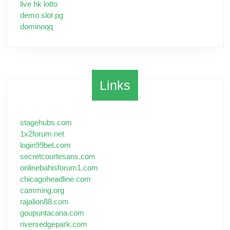
live hk lotto
demo slot pg
dominoqq
Links
stagehubs.com
1x2forum.net
login99bet.com
secretcourtesans.com
onlinebahisforum1.com
chicagoheadline.com
camming.org
rajalion88.com
goupuntacana.com
riversedgepark.com