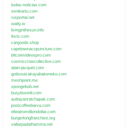
todas-noticias.com
senikartu.com
rusportal.net
watty.io
livinginthesun.info
itsriz.com
cargoods.shop
capetownacupuncture.com
bitcoinvideospro.com
cosmiccrowcollective.com
alain-jacquet.com
gotisouizakayabakeneko.com
meshpoint.me
spongebob.net
busyboxintl.com
auttayanratchapak.com
postcoffeebarva.com
elteatromilliondollar.com
burgerkingfranchise.org
vallarpadathamma.net