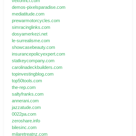
vexonhcf.com
demos-pixelsparadise.com
mediatitude.com
prewarmotorcycles.com
simracinglinks.com
dosyamerkezi.net
le-surrealisme.com
showcasebeauty.com
insurancepolicyexpert.com
statkeycompany.com
carolinadeckbuilders.com
topinvestingblog.com
top50tools.com
the-rep.com
saltyfranks.com
annerani.com
jazzatude.com
0022pa.com
zeroshare.info
bilesinc.com
milaretreatnz.com