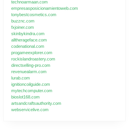
technoarmaan.com
empresasposicionamientoweb.com
tonybestcosmetics.com
buzznc.com
fxjoiner.com
skinbykindra.com
alltherageface.com
codenational.com
progameexplorer.com
rockislandroastery.com
directselling-pro.com
revenuealarm.com
lurab.com
ignitioncoilguide.com
mytechcomputer.com
bioslot168.com
artsandcraftsauthority.com
webservicelive.com