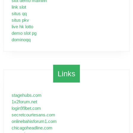
slot demo maxwin
link slot
situs qq
situs pkv
live hk lotto
demo slot pg
dominoqq
Links
stagehubs.com
1x2forum.net
login99bet.com
secretcourtesans.com
onlinebahisforum1.com
chicagoheadline.com