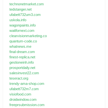
technonetmarket.com
tedstanger.net
ufabett732um3.com
uskola.info
wagonpaints.info
waitfornext.com
clearvisionmarketing.co
quantum-code.co
whatnews.me
final-dream.com
finest-replica.net
gestioneinh.info
prosportdaily.net
salesinvest22.com
teseract.org
trendy-ama-shop.com
ufabett732m7.com
visiofood.com
droidwindow.com
freeprsubmission.com