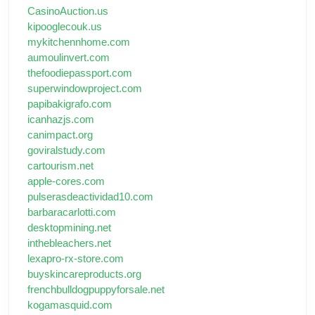
CasinoAuction.us
kipooglecouk.us
mykitchennhome.com
aumoulinvert.com
thefoodiepassport.com
superwindowproject.com
papibakigrafo.com
icanhazjs.com
canimpact.org
goviralstudy.com
cartourism.net
apple-cores.com
pulserasdeactividad10.com
barbaracarlotti.com
desktopmining.net
inthebleachers.net
lexapro-rx-store.com
buyskincareproducts.org
frenchbulldogpuppyforsale.net
kogamasquid.com