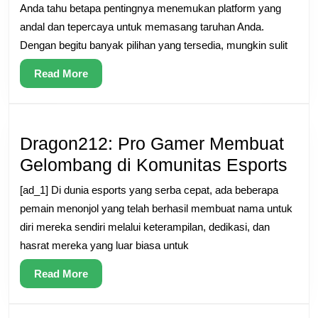
Beruntun
Anda tahu betapa pentingnya menemukan platform yang
Anda
andal dan tepercaya untuk memasang taruhan Anda.
Dengan begitu banyak pilihan yang tersedia, mungkin sulit
dengan
Platform
Read
Read More
Taruhan
More
Terbaik
Mangga2bet
Dragon212: Pro Gamer Membuat
Dra
Gelombang di Komunitas Esports
Pro
[ad_1] Di dunia esports yang serba cepat, ada beberapa
Ga
pemain menonjol yang telah berhasil membuat nama untuk
Me
diri mereka sendiri melalui keterampilan, dedikasi, dan
hasrat mereka yang luar biasa untuk
Gel
di
Read
Read More
Kom
More
Esp