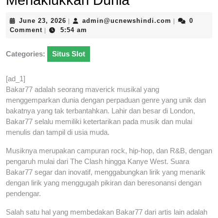
Menaklukkan Dunia
June
admin@ucnew
June 23, 2026
admin@ucnewshindi.com
0
|
|
23,
Comment
5:54 am
|
2026
Categories:
Situs Slot
[ad_1]
Bakar77 adalah seorang maverick musikal yang
menggemparkan dunia dengan perpaduan genre yang unik dan
bakatnya yang tak terbantahkan. Lahir dan besar di London,
Bakar77 selalu memiliki ketertarikan pada musik dan mulai
menulis dan tampil di usia muda.
Musiknya merupakan campuran rock, hip-hop, dan R&B, dengan
pengaruh mulai dari The Clash hingga Kanye West. Suara
Bakar77 segar dan inovatif, menggabungkan lirik yang menarik
dengan lirik yang menggugah pikiran dan beresonansi dengan
pendengar.
Salah satu hal yang membedakan Bakar77 dari artis lain adalah