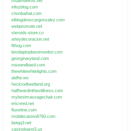
muambeiros.net
infozblog.com
chonbaihat.com
elblogdeoscargonzalez.com
webpromote.net
steroids-store.co
arteydecoracion.net
fithog.com
bestlaptopbestmonitor.com
georginaryland.com
roseandbasil.com
thewhitewhitelights.com
atdhe.ws
heckrodtwetland.org
halfheardinthestillness.com
mybestmassagechair.com
ericreed.net
fluxetine.com
mobilecasino8760.com
betqq3.net
casinoloans5.us