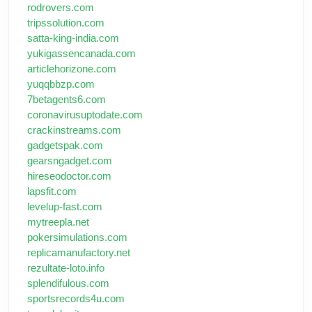
rodrovers.com
tripssolution.com
satta-king-india.com
yukigassencanada.com
articlehorizone.com
yuqqbbzp.com
7betagents6.com
coronavirusuptodate.com
crackinstreams.com
gadgetspak.com
gearsngadget.com
hireseodoctor.com
lapsfit.com
levelup-fast.com
mytreepla.net
pokersimulations.com
replicamanufactory.net
rezultate-loto.info
splendifulous.com
sportsrecords4u.com