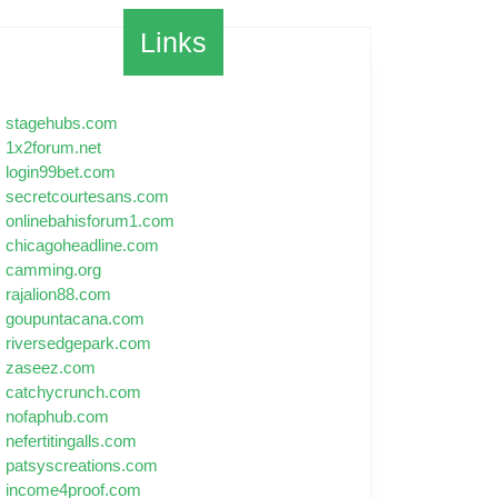
Links
stagehubs.com
1x2forum.net
login99bet.com
secretcourtesans.com
onlinebahisforum1.com
chicagoheadline.com
camming.org
rajalion88.com
goupuntacana.com
riversedgepark.com
zaseez.com
catchycrunch.com
nofaphub.com
nefertitingalls.com
patsyscreations.com
income4proof.com