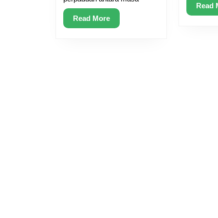
Read 
Read
Read More
More