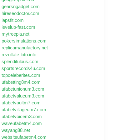
gearsngadget.com
hireseodoctor.com
lapsfit.com
levelup-fast.com
mytreepla.net
pokersimulations.com
replicamanufactory.net
rezultate-loto.info
splendifulous.com
sportsrecords4u.com
topceleberites.com
ufabetting8m4.com
ufabetunionum3.com
ufabetvalueum3.com
ufabetvaultm7.com
ufabetvillageum7.com
ufabetvoicem3.com
waveufabetm4.com
wayang88.net
websiteufabetm4.com