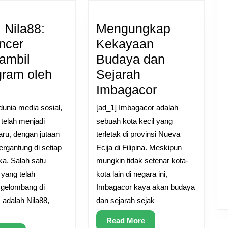
 Nila88:
Mengungkap
encer
Kekayaan
ambil
Budaya dan
gram oleh
Sejarah
Temui
Mengungka
Imbagacor
Nila88:
Kekayaan
dunia media sosial,
[ad_1] Imbagacor adalah
Influencer
Budaya
 telah menjadi
sebuah kota kecil yang
mengambil
dan
baru, dengan jutaan
terletak di provinsi Nueva
ergantung di setiap
Instagram
Ecija di Filipina. Meskipun
Sejarah
a. Salah satu
mungkin tidak setenar kota-
oleh
Imbagacor
 yang telah
kota lain di negara ini,
badai
gelombang di
Imbagacor kaya akan budaya
 adalah Nila88,
dan sejarah sejak
Read
Read More