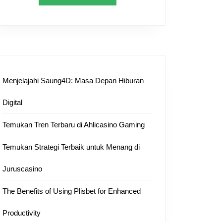
Menjelajahi Saung4D: Masa Depan Hiburan
Digital
Temukan Tren Terbaru di Ahlicasino Gaming
Temukan Strategi Terbaik untuk Menang di
Juruscasino
The Benefits of Using Plisbet for Enhanced
Productivity