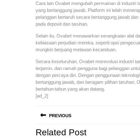
Cara lain Ovabet mengubah permainan di industri t
yang bertanggung jawab. Platform ini telah mener
pelanggan bertaruh secara bertanggung jawab d
pada deposit dan taruhan.
Selain itu, Ovabet menawarkan serangkaian alat 
kebiasaan perjudian mereka, seperti opsi pengecu
mungkin berjuang melawan kecanduan.
Secara keseluruhan, Ovabet merevolusi industri t
terjamin, dan ramah pengguna bagi pelanggan unt
dengan percaya diri. Dengan penggunaan teknologi 
bertanggung jawab, dan beragam pilihan taruhan, O
bertahun-tahun yang akan datang.
[ad_2]
Post
PREVIOUS
navigation
Related Post