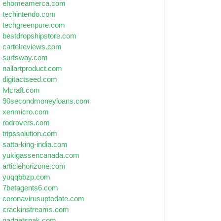
ehomeamerca.com
techintendo.com
techgreenpure.com
bestdropshipstore.com
cartelreviews.com
surfsway.com
nailartproduct.com
digitactseed.com
lvlcraft.com
90secondmoneyloans.com
xenmicro.com
rodrovers.com
tripssolution.com
satta-king-india.com
yukigassencanada.com
articlehorizone.com
yuqqbbzp.com
7betagents6.com
coronavirusuptodate.com
crackinstreams.com
gadgetspak.com