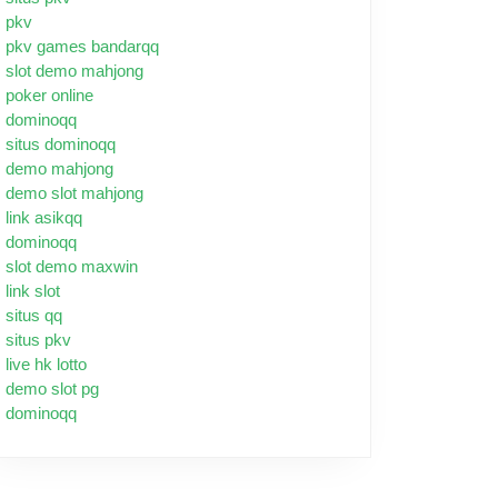
pkv
pkv games bandarqq
slot demo mahjong
poker online
dominoqq
situs dominoqq
demo mahjong
p
demo slot mahjong
link asikqq
dominoqq
slot demo maxwin
link slot
situs qq
situs pkv
live hk lotto
demo slot pg
dominoqq