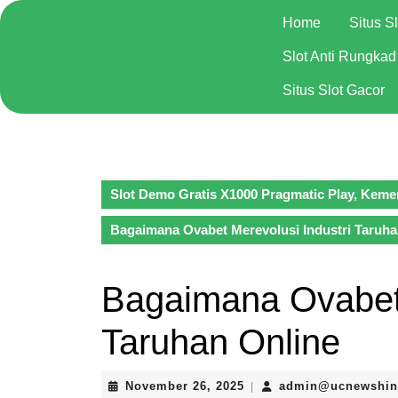
Skip
Home
Situs Sl
to
content
Slot Anti Rungkad
Skip
to
Situs Slot Gacor
content
Slot Demo Gratis X1000 Pragmatic Play, Keme
Bagaimana Ovabet Merevolusi Industri Taruha
Bagaimana Ovabet 
Taruhan Online
November
November 26, 2025
admin@ucnewshin
|