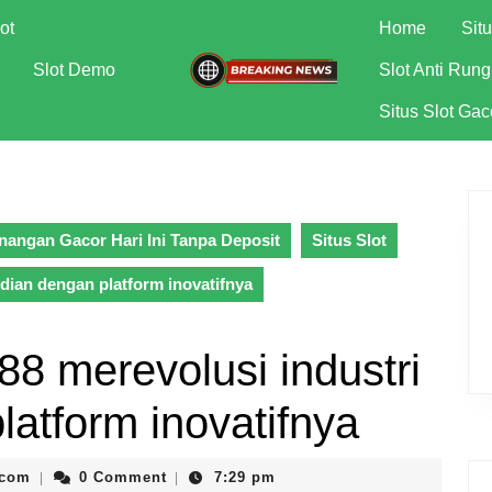
ot
Home
Situ
Slot Demo
Slot Anti Run
Situs Slot Gac
nangan Gacor Hari Ini Tanpa Deposit
Situs Slot
dian dengan platform inovatifnya
8 merevolusi industri
latform inovatifnya
admin@ucnewshindi.com
.com
0 Comment
7:29 pm
|
|