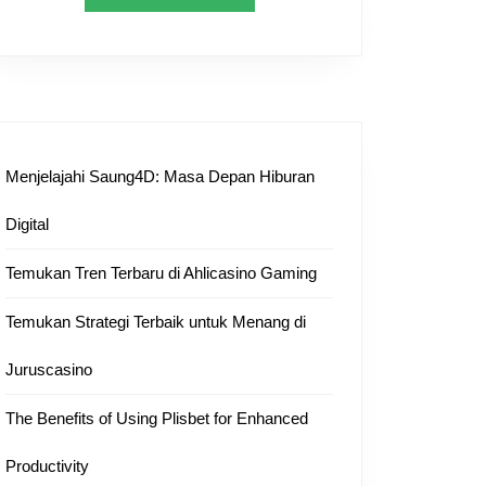
Menjelajahi Saung4D: Masa Depan Hiburan
Digital
Temukan Tren Terbaru di Ahlicasino Gaming
Temukan Strategi Terbaik untuk Menang di
Juruscasino
The Benefits of Using Plisbet for Enhanced
Productivity