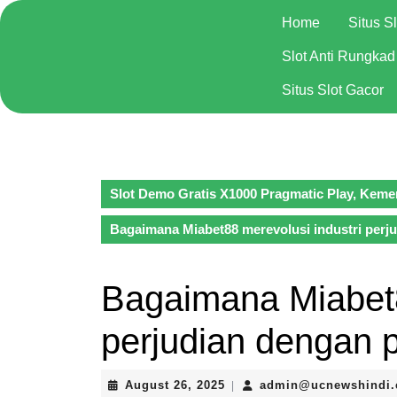
Skip
Home
Situs Sl
to
content
Slot Anti Rungkad
Skip
to
Situs Slot Gacor
content
Slot Demo Gratis X1000 Pragmatic Play, Keme
Bagaimana Miabet88 merevolusi industri perju
Bagaimana Miabet8
perjudian dengan p
August
August 26, 2025
admin@ucnewshindi
|