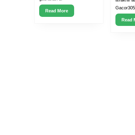
Gacor305
Read
Read More
More
Read 