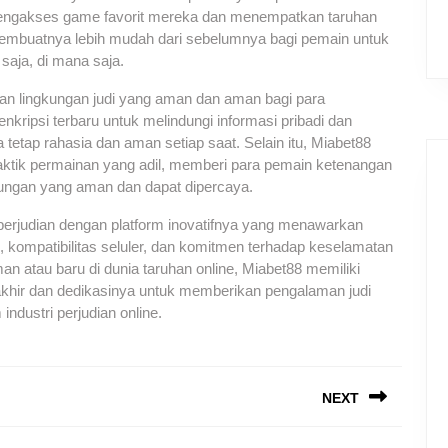
engakses game favorit mereka dan menempatkan taruhan
 membuatnya lebih mudah dari sebelumnya bagi pemain untuk
saja, di mana saja.
an lingkungan judi yang aman dan aman bagi para
kripsi terbaru untuk melindungi informasi pribadi dan
tap rahasia dan aman setiap saat. Selain itu, Miabet88
raktik permainan yang adil, memberi para pemain ketenangan
kungan yang aman dan dapat dipercaya.
 perjudian dengan platform inovatifnya yang menawarkan
 kompatibilitas seluler, dan komitmen terhadap keselamatan
 atau baru di dunia taruhan online, Miabet88 memiliki
takhir dan dedikasinya untuk memberikan pengalaman judi
ndustri perjudian online.
Previous
Next
post:
post:
NEXT