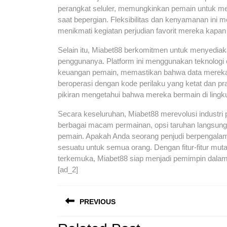
perangkat seluler, memungkinkan pemain untuk m
saat bepergian. Fleksibilitas dan kenyamanan ini
menikmati kegiatan perjudian favorit mereka kapan 
Selain itu, Miabet88 berkomitmen untuk menyediak
penggunanya. Platform ini menggunakan teknologi en
keuangan pemain, memastikan bahwa data mereka te
beroperasi dengan kode perilaku yang ketat dan p
pikiran mengetahui bahwa mereka bermain di ling
Secara keseluruhan, Miabet88 merevolusi industri
berbagai macam permainan, opsi taruhan langsung,
pemain. Apakah Anda seorang penjudi berpengalaman
sesuatu untuk semua orang. Dengan fitur-fitur mu
terkemuka, Miabet88 siap menjadi pemimpin dalam i
[ad_2]
Post
PREVIOUS
navigation