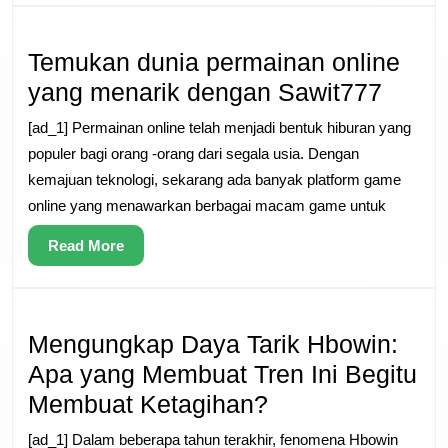
Temukan dunia permainan online
Temu
yang menarik dengan Sawit777
dunia
[ad_1] Permainan online telah menjadi bentuk hiburan yang
perma
populer bagi orang -orang dari segala usia. Dengan
onlin
kemajuan teknologi, sekarang ada banyak platform game
online yang menawarkan berbagai macam game untuk
yang
menar
Read
Read More
deng
More
Sawit
Mengungkap Daya Tarik Hbowin:
Apa yang Membuat Tren Ini Begitu
Mengungkap
Membuat Ketagihan?
Daya
[ad_1] Dalam beberapa tahun terakhir, fenomena Hbowin