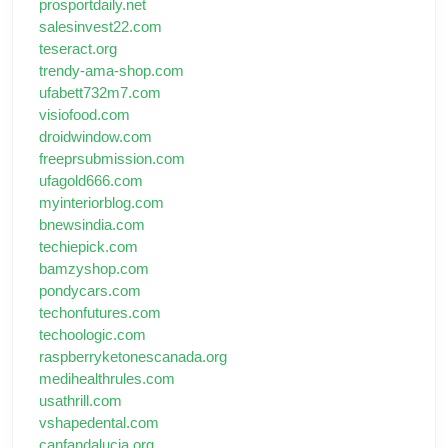
prosportdaily.net
salesinvest22.com
teseract.org
trendy-ama-shop.com
ufabett732m7.com
visiofood.com
droidwindow.com
freeprsubmission.com
ufagold666.com
myinteriorblog.com
bnewsindia.com
techiepick.com
bamzyshop.com
pondycars.com
techonfutures.com
techoologic.com
raspberryketonescanada.org
medihealthrules.com
usathrill.com
vshapedental.com
canfandalucia.org