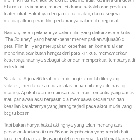
hiburan di usia muda, muncul di drama sekolah dan produksi
teater lokal. Bakatnya dengan cepat diakui, dan ia segera
mendapatkan peran film pertamanya dalam film regional.
Namun, peran pelariannya dalam film yang diakui secara kritis
“The Journey” yang benar -benar menempatkan Arjuna96 di
peta. Film ini, yang merupakan keberhasilan komersial dan
menerima sambutan hangat dari para kritikus, memamerkan
keserbagunaannya sebagai aktor dan memperkuat tempatnya di
industri ini.
Sejak itu, Arjuna96 telah membintangi sejumlah film yang
sukses, mendapatkan pujian atas penampilannya di masing -
masing. Apakah dia memainkan pemimpin romantis yang cantik
atau pahlawan aksi berpasir, dia membawa kedalaman dan
keaslian karakternya yang jarang terjadi pada aktor muda yang
begitu besar.
Tapi bukan hanya bakat aktingnya yang telah menang atas
penonton-karisma Arjuna96 dan kepribadian yang rendah hati
juga membuatnya disayangi oleh penggemar. Ia dikenal karena