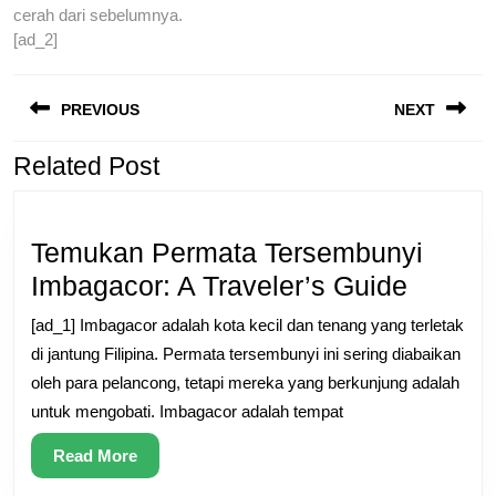
cerah dari sebelumnya.
[ad_2]
Previous
N
Post
post:
p
PREVIOUS
NEXT
navigation
Related Post
Temukan Permata Tersembunyi
Temuk
Imbagacor: A Traveler’s Guide
Perma
[ad_1] Imbagacor adalah kota kecil dan tenang yang terletak
Tersem
di jantung Filipina. Permata tersembunyi ini sering diabaikan
Imbaga
oleh para pelancong, tetapi mereka yang berkunjung adalah
untuk mengobati. Imbagacor adalah tempat
A
Travele
Read
Read More
Guide
More