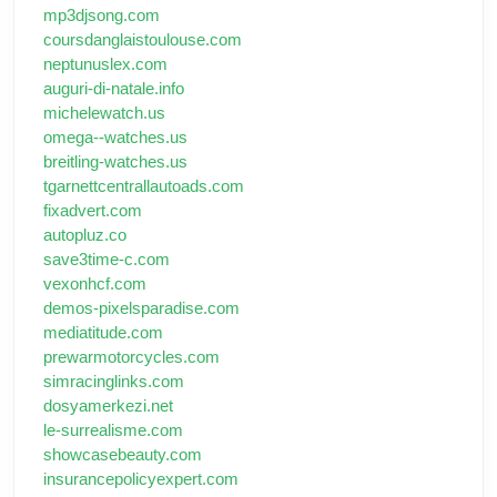
mp3djsong.com
coursdanglaistoulouse.com
neptunuslex.com
auguri-di-natale.info
michelewatch.us
omega--watches.us
breitling-watches.us
tgarnettcentrallautoads.com
fixadvert.com
autopluz.co
save3time-c.com
vexonhcf.com
demos-pixelsparadise.com
mediatitude.com
prewarmotorcycles.com
simracinglinks.com
dosyamerkezi.net
le-surrealisme.com
showcasebeauty.com
insurancepolicyexpert.com