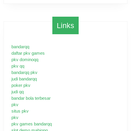
Links
bandarqq
daftar pkv games
pkv dominoqq
pkv qq
bandarqq pkv
judi bandarqq
poker pkv
judi qq
bandar bola terbesar
pkv
situs pkv
pkv
pkv games bandarqq
slot demo mahjong