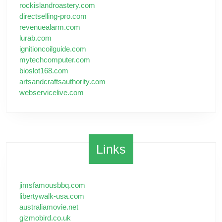
rockislandroastery.com
directselling-pro.com
revenuealarm.com
lurab.com
ignitioncoilguide.com
mytechcomputer.com
bioslot168.com
artsandcraftsauthority.com
webservicelive.com
Links
jimsfamousbbq.com
libertywalk-usa.com
australiamovie.net
gizmobird.co.uk