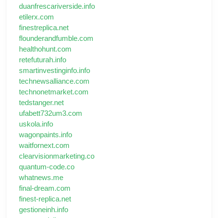
duanfrescariverside.info
etilerx.com
finestreplica.net
flounderandfumble.com
healthohunt.com
retefuturah.info
smartinvestinginfo.info
technewsalliance.com
technonetmarket.com
tedstanger.net
ufabett732um3.com
uskola.info
wagonpaints.info
waitfornext.com
clearvisionmarketing.co
quantum-code.co
whatnews.me
final-dream.com
finest-replica.net
gestioneinh.info