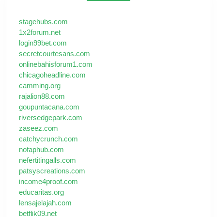
stagehubs.com
1x2forum.net
login99bet.com
secretcourtesans.com
onlinebahisforum1.com
chicagoheadline.com
camming.org
rajalion88.com
goupuntacana.com
riversedgepark.com
zaseez.com
catchycrunch.com
nofaphub.com
nefertitingalls.com
patsyscreations.com
income4proof.com
educaritas.org
lensajelajah.com
betflik09.net